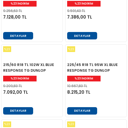
%23 İNDİRİM
%23 İNDİRİM
9.256,63 TL
9.591,43 TL
7.128,00 TL
7.386,00 TL
DETAYLAR
DETAYLAR
%23
%23
215/60 R18 TL 102W XL BLUE
225/45 R18 TL 95W XL BLUE
RESPONSE TG DUNLOP
RESPONSE TG DUNLOP
%23 İNDİRİM
%23 İNDİRİM
9.209,83 TL
10.667,83 TL
7.092,00 TL
8.215,20 TL
DETAYLAR
DETAYLAR
%23
%23