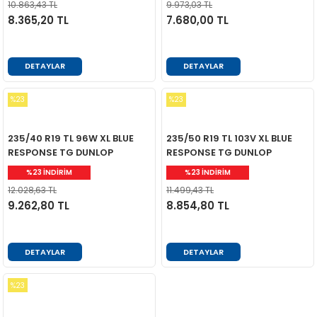
10.863,43 TL
9.973,03 TL
8.365,20 TL
7.680,00 TL
DETAYLAR
DETAYLAR
%23
%23
235/40 R19 TL 96W XL BLUE
235/50 R19 TL 103V XL BLUE
RESPONSE TG DUNLOP
RESPONSE TG DUNLOP
%23 İNDİRİM
%23 İNDİRİM
12.028,63 TL
11.499,43 TL
9.262,80 TL
8.854,80 TL
DETAYLAR
DETAYLAR
%23