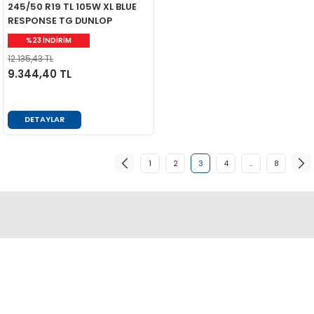
245/50 R19 TL 105W XL BLUE
RESPONSE TG DUNLOP
%23 İNDİRİM
12.135,43 TL
9.344,40 TL
DETAYLAR
1
2
3
4
..
8
Abdulkadir Özcan Otomotiv A.Ş
AKO KULE, Söğütözü Mah.2178 Cad. No:6/16 Çankaya, ANKARA
0 850 285 63 85