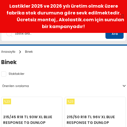
satis@akolastik.com
0 850 285 63 85
Lastikler 2025 ve 2026 yılı üretim olmak üzere
fabrika stok durumuna göre sevk edilmektedir.
Ücretsiz montaj , Akolastik.com için sunulan
bir kampanyadır!
Ara
Anasayfa
Binek
Binek
Stoktakiler
%23
%23
215/45 R18 TL 93W XL BLUE
215/50 R18 TL 96V XL BLUE
RESPONSE TG DUNLOP
RESPONSE TG DUNLOP