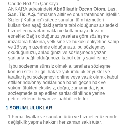
Cadde No:6/15 Çankaya
ANKARA adresindeki
Abdülkadir Özcan Otom. Las.
San. Tic. A.Ş.
firmasına aittir ve onun tarafından işletilir.
Sizler (‘Kullanıcı’) sitede sunulan tüm hizmetleri
kullanırken aşağıdaki şartlara tabi olduğunuzu,sitedeki
hizmetten yararlanmakla ve kullanmaya devam
etmekle; Bağlı olduğunuz yasalara göre sözleşme
imzalama hakkına, yetkisine ve hukuki ehliyetine sahip
ve 18 yaşın üzerinde olduğunuzu, bu sözleşmeyi
okuduğunuzu, anladığınızı ve sözleşmede yazan
şartlarla bağlı olduğunuzu kabul etmiş sayılırsınız.
İşbu sözleşme süresiz olmakla, taraflara sözleşme
konusu site ile ilgili hak ve yükümlülükler yükler ve
taraflar işbu sözleşmeyi online veya yazık olarak kabul
ettiklerinde/onayladıklarında bahsi geçen hak ve
yükümlülükleri eksiksiz, doğru, zamanında, işbu
sözleşmede talep edilen şartlar dâhilinde yerine
getireceklerini beyan ve taahhüt ederler.
1.SORUMLULUKLAR
1.Firma, fiyatlar ve sunulan ürün ve hizmetler üzerinde
değişiklik yapma hakkını her zaman saklı tutar.