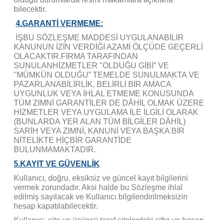
bilecektir.
4.GARANTİ VERMEME:
İŞBU SÖZLEŞME MADDESİ UYGULANABİLİR
KANUNUN İZİN VERDİĞİ AZAMİ ÖLÇÜDE GEÇERLİ
OLACAKTIR.FİRMA TARAFINDAN
SUNULANHİZMETLER "OLDUĞU GİBİ” VE
"MÜMKÜN OLDUĞU” TEMELDE SUNULMAKTA VE
PAZARLANABİLİRLİK, BELİRLİ BİR AMACA
UYGUNLUK VEYA İHLAL ETMEME KONUSUNDA
TÜM ZIMNİ GARANTİLER DE DÂHİL OLMAK ÜZERE
HİZMETLER VEYA UYGULAMA İLE İLGİLİ OLARAK
(BUNLARDA YER ALAN TÜM BİLGİLER DÂHİL)
SARİH VEYA ZIMNİ, KANUNİ VEYA BAŞKA BİR
NİTELİKTE HİÇBİR GARANTİDE
BULUNMAMAKTADIR.
5.KAYIT VE GÜVENLİK
Kullanıcı, doğru, eksiksiz ve güncel kayıt bilgilerini
vermek zorundadır. Aksi halde bu Sözleşme ihlal
edilmiş sayılacak ve Kullanıcı bilgilendirilmeksizin
hesap kapatılabilecektir.