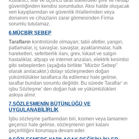
Kullanıcı, site ve üçüncü taraf sitelerdeki şifre ve hesap
güvenliğinden kendisi sorumludur. Aksi halde oluşacak
veri kayıplarından ve güvenlik ihlallerinden veya
donanım ve cihazların zarar görmesinden Firma
sorumlu tutulamaz.
6.MÜCBİR SEBEP
Tarafların
kontrolünde olmayan; tabii afetler, yangın,
patlamalar, iç savaşlar, savaşlar, ayaklanmalar, halk
hareketleri, seferberlik ilanı, grev, lokavt ve salgın
hastalıklar, altyapı ve internet arızaları, elektrik kesintisi
gibi sebeplerden (aşağıda birlikte "Mücbir Sebep”
olarak anılacaktır.) dolayı sözleşmeden doğan
yükümlülükler taraflarca ifa edilemez hale gelirse,
taraflar bundan sorumlu değildir. Bu sürede Taraflar’ ın
işbu Sözleşme’ den doğan hak ve yükümlülükleri
askıya alınır.
7.SÖZLEŞMENİN BÜTÜNLÜĞÜ VE
UYGULANABİLİRLİK
İşbu sözleşme şartlarından biri, kısmen veya tamamen
geçersiz hale gelirse, sözleşmenin geri kalanı
geçerliliğini korumaya devam eder.