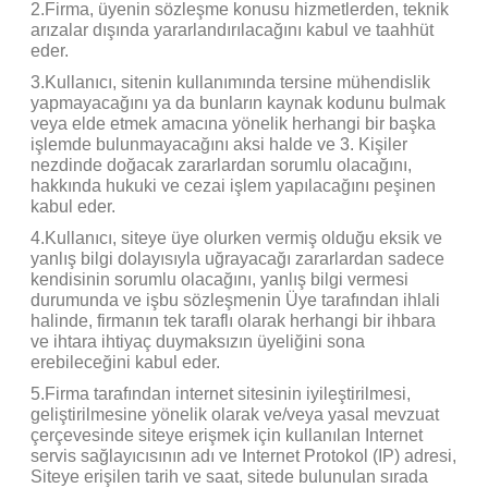
2.Firma, üyenin sözleşme konusu hizmetlerden, teknik
arızalar dışında yararlandırılacağını kabul ve taahhüt
eder.
3.Kullanıcı, sitenin kullanımında tersine mühendislik
yapmayacağını ya da bunların kaynak kodunu bulmak
veya elde etmek amacına yönelik herhangi bir başka
işlemde bulunmayacağını aksi halde ve 3. Kişiler
nezdinde doğacak zararlardan sorumlu olacağını,
hakkında hukuki ve cezai işlem yapılacağını peşinen
kabul eder.
4.
Kullanıcı, siteye üye olurken vermiş olduğu eksik ve
yanlış bilgi dolayısıyla uğrayacağı zararlardan sadece
kendisinin sorumlu olacağını, yanlış bilgi vermesi
durumunda ve işbu sözleşmenin Üye tarafından ihlali
halinde, firmanın tek taraflı olarak herhangi bir ihbara
ve ihtara ihtiyaç duymaksızın üyeliğini sona
erebileceğini kabul eder.
5.
Firma tarafından internet sitesinin iyileştirilmesi,
geliştirilmesine yönelik olarak ve/veya yasal mevzuat
çerçevesinde siteye erişmek için kullanılan Internet
servis sağlayıcısının adı ve Internet Protokol (IP) adresi,
Siteye erişilen tarih ve saat, sitede bulunulan sırada