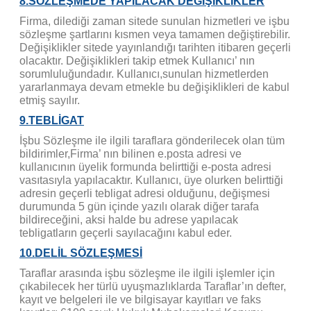
8.SÖZLEŞMEDE YAPILACAK DEĞİŞİKLİKLER
Firma, dilediği zaman sitede sunulan hizmetleri ve işbu
sözleşme şartlarını kısmen veya tamamen değiştirebilir.
Değişiklikler sitede yayınlandığı tarihten itibaren geçerli
olacaktır. Değişiklikleri takip etmek Kullanıcı’ nın
sorumluluğundadır. Kullanıcı,sunulan hizmetlerden
yararlanmaya devam etmekle bu değişiklikleri de kabul
etmiş sayılır.
9.TEBLİGAT
İşbu Sözleşme ile ilgili taraflara gönderilecek olan tüm
bildirimler,Firma’ nın bilinen e.posta adresi ve
kullanıcının üyelik formunda belirttiği e-posta adresi
vasıtasıyla yapılacaktır. Kullanıcı, üye olurken belirttiği
adresin geçerli tebligat adresi olduğunu, değişmesi
durumunda 5 gün içinde yazılı olarak diğer tarafa
bildireceğini, aksi halde bu adrese yapılacak
tebligatların geçerli sayılacağını kabul eder.
10.DELİL SÖZLEŞMESİ
Taraflar arasında işbu sözleşme ile ilgili işlemler için
çıkabilecek her türlü uyuşmazlıklarda Taraflar’ın defter,
kayıt ve belgeleri ile ve bilgisayar kayıtları ve faks