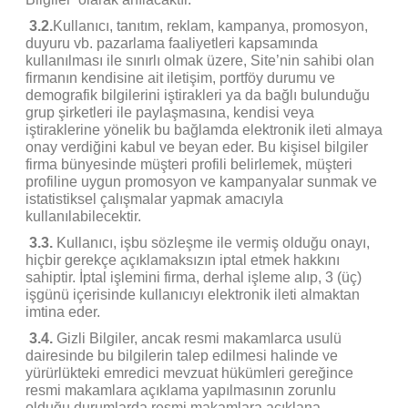
3.2.
Kullanıcı, tanıtım, reklam, kampanya, promosyon,
duyuru vb. pazarlama faaliyetleri kapsamında
kullanılması ile sınırlı olmak üzere, Site’nin sahibi olan
firmanın kendisine ait iletişim, portföy durumu ve
demografik bilgilerini iştirakleri ya da bağlı bulunduğu
grup şirketleri ile paylaşmasına, kendisi veya
iştiraklerine yönelik bu bağlamda elektronik ileti almaya
onay verdiğini kabul ve beyan eder. Bu kişisel bilgiler
firma bünyesinde müşteri profili belirlemek, müşteri
profiline uygun promosyon ve kampanyalar sunmak ve
istatistiksel çalışmalar yapmak amacıyla
kullanılabilecektir.
3.3.
Kullanıcı, işbu sözleşme ile vermiş olduğu onayı,
hiçbir gerekçe açıklamaksızın iptal etmek hakkını
sahiptir. İptal işlemini firma, derhal işleme alıp, 3 (üç)
işgünü içerisinde kullanıcıyı elektronik ileti almaktan
imtina eder.
3.4.
Gizli Bilgiler, ancak resmi makamlarca usulü
dairesinde bu bilgilerin talep edilmesi halinde ve
yürürlükteki emredici mevzuat hükümleri gereğince
resmi makamlara açıklama yapılmasının zorunlu
olduğu durumlarda resmi makamlara açıklana