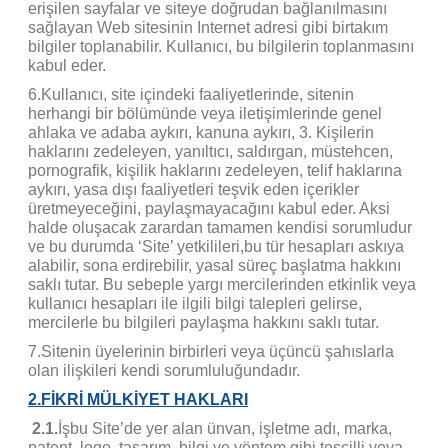
erişilen sayfalar ve siteye doğrudan bağlanılmasını
sağlayan Web sitesinin Internet adresi gibi birtakım
bilgiler toplanabilir. Kullanıcı, bu bilgilerin toplanmasını
kabul eder.
6.Kullanıcı, site içindeki faaliyetlerinde, sitenin
herhangi bir bölümünde veya iletişimlerinde genel
ahlaka ve adaba aykırı, kanuna aykırı, 3. Kişilerin
haklarını zedeleyen, yanıltıcı, saldırgan, müstehcen,
pornografik, kişilik haklarını zedeleyen, telif haklarına
aykırı, yasa dışı faaliyetleri teşvik eden içerikler
üretmeyeceğini, paylaşmayacağını kabul eder. Aksi
halde oluşacak zarardan tamamen kendisi sorumludur
ve bu durumda ‘Site’ yetkilileri,bu tür hesapları askıya
alabilir, sona erdirebilir, yasal süreç başlatma hakkını
saklı tutar. Bu sebeple yargı mercilerinden etkinlik veya
kullanıcı hesapları ile ilgili bilgi talepleri gelirse,
mercilerle bu bilgileri paylaşma hakkını saklı tutar.
7.Sitenin üyelerinin birbirleri veya üçüncü şahıslarla
olan ilişkileri kendi sorumluluğundadır.
2.FİKRİ MÜLKİYET HAKLARI
2.1.
İşbu Site’de yer alan ünvan, işletme adı, marka,
patent, logo, tasarım, bilgi ve yöntem gibi tescilli veya