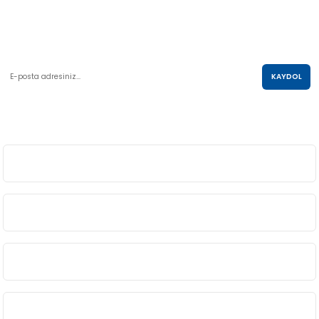
0 850 285 63 85
satis@akolastik.com
E-POSTA LİSTESİ
KAYDOL
SOSYAL MEDYA
ÜYELİK
BİLGİ
ALIŞVERİŞ
KURUMSAL