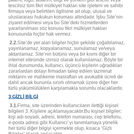
tescilsiz tüm fikri mülkiyet hakları site işleteni ve sahibi
firmaya veya belirtilen ilgilisine ait olup, ulusal ve
uluslararası hukukun koruması altındadır. İşbu Site’nin
ziyaret edilmesi veya bu Site’deki hizmetlerden
yararlanılması söz konusu fikri mülkiyet hakları
konusunda hiçbir hak vermez.
2.2.
Site’de yer alan bilgiler hiçbir şekilde çoğaltılamaz,
yayınlanamaz, kopyalanamaz, sunulamaz ve/veya
aktarılamaz. Site’nin bütünü veya bir kısmı diğer bir
internet sitesinde izinsiz olarak kullanılamaz. Böyle bir
ihlal durumunda, kullanıcı, üçüncü kişilerin uğradıkları
zararlardan dolayı firmadan talep edilen tazminat
miktarını ve mahkeme masrafları ve avukatlık ücreti de
dahil ancak bununla sınırlı olmamak üzere diğer her
türlü yükümlülükleri karşılamakla sorumlu olacaklardır.
3.GİZLİ BİLGİ
3.1.
Firma, site üzerinden kullanıcıların ilettiği kişisel
bilgileri 3. Kişilere açıklamayacaktır.Bu kişisel bilgiler;
kişi adı-soyadı, adresi, telefon numarası, cep telefonu,
e-posta adresi gibi Kullanıcı’ yı tanımlamaya yönelik
her türlü diğer bilgiyi içermekte olup, kısaca ‘Gizli
Bilgiler’ olarak anılacaktır.