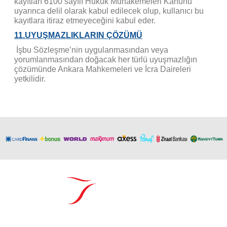
kayıtları 6100 sayılı Hukuk Muhakemeleri Kanunu
uyarınca delil olarak kabul edilecek olup, kullanıcı bu
kayıtlara itiraz etmeyeceğini kabul eder.
11.UYUŞMAZLIKLARIN ÇÖZÜMÜ
İşbu Sözleşme’nin uygulanmasından veya
yorumlanmasından doğacak her türlü uyuşmazlığın
çözümünde Ankara Mahkemeleri ve İcra Daireleri
yetkilidir.
Abdulkadir Özcan Otomotiv A.Ş
AKO KULE, Söğütözü Mah.2178 Cad. No:6/16 Çankaya, ANKARA