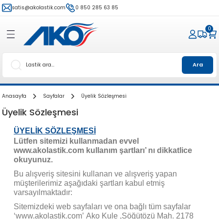
satis@akolastik.com
0 850 285 63 85
0
Ara
Anasayfa
Sayfalar
Üyelik Sözleşmesi
Üyelik Sözleşmesi
ÜYELİK SÖZLEŞMESİ
Lütfen sitemizi kullanmadan evvel
www.akolastik.com kullanım şartları’ nı dikkatlice
okuyunuz.
Bu alışveriş sitesini kullanan ve alışveriş yapan
müşterilerimiz aşağıdaki şartları kabul etmiş
varsayılmaktadır:
Sitemizdeki web sayfaları ve ona bağlı tüm sayfalar
‘www.akolastik.com’ Ako Kule ,Söğütözü Mah. 2178