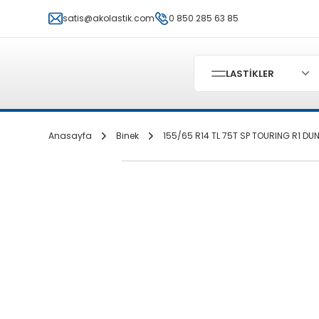
satis@akolastik.com
0 850 285 63 85
LASTİKLER
Anasayfa
Binek
155/65 R14 TL 75T SP TOURING R1 DU