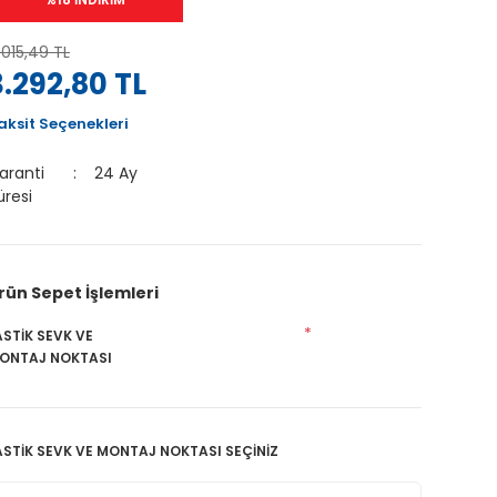
.015,49 TL
3.292,80 TL
aksit Seçenekleri
aranti
24 Ay
üresi
rün Sepet İşlemleri
*
ASTİK SEVK VE
ONTAJ NOKTASI
ASTİK SEVK VE MONTAJ NOKTASI SEÇİNİZ