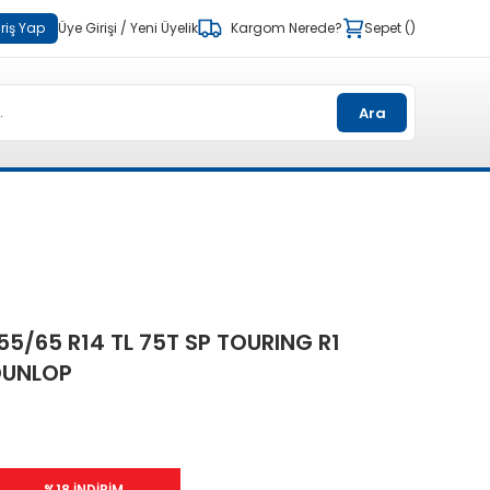
riş Yap
Üye Girişi
/
Yeni Üyelik
Kargom Nerede?
Sepet
Ara
55/65 R14 TL 75T SP TOURING R1
DUNLOP
%18 İNDİRİM