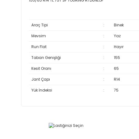
155/65 R14 TL 75T SP TOURING R1 DUNLOP
Araç Tipi
:
Binek
Mevsim
:
Yaz
Run Flat
:
Hayır
Taban Genişliği
:
155
Kesit Oranı
:
65
Jant Çapı
:
R14
Yük İndeksi
:
75