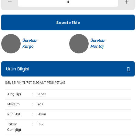
Sepete Ekle
Ücretsiz
Ücretsiz
Kargo
Montaj
Ürün Bilgisi
165/65 R14 TL 79T ELEGANT PT311 PETLAS
Araç Tipi
:
Binek
Mevsim
:
Yaz
Run Flat
:
Hayır
Taban
:
165
Genişliği