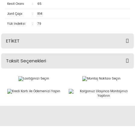
Kesit Oranı
:
65
Jant Çapı
:
R14
Yük İndeksi
:
79
ETİKET
Taksit Seçenekleri