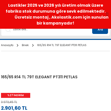
satis@akolastik.com
0 850 285 63 85
Lastikler 2025 ve 2026 yılı üretim olmak üzere
fabrika stok durumuna göre sevk edilmektedir.
Ücretsiz montaj , Akolastik.com için sunulan
bir kampanyadır!
Ara
Anasayfa
Binek
165/65 R14 TL 79T ELEGANT PT311 PETLAS
165/65 R14 TL 79T ELEGANT PT311 PETLAS
%27 İNDİRİM
3.973,45 TL
2.901,60 TL