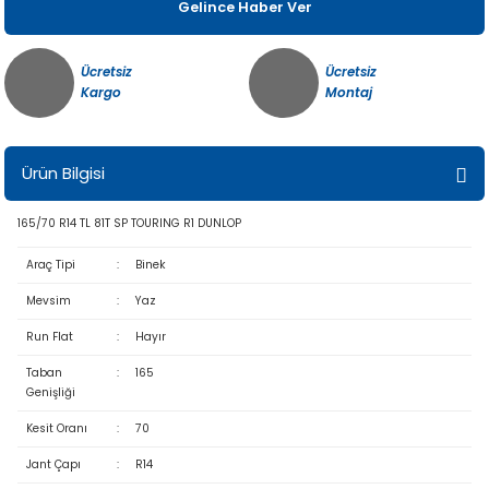
Gelince Haber Ver
Ücretsiz
Ücretsiz
Kargo
Montaj
Ürün Bilgisi
165/70 R14 TL 81T SP TOURING R1 DUNLOP
Araç Tipi
:
Binek
Mevsim
:
Yaz
Run Flat
:
Hayır
Taban
:
165
Genişliği
Kesit Oranı
:
70
Jant Çapı
:
R14