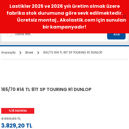
satis@akolastik.com
0 850 285 63 85
Lastikler 2025 ve 2026 yılı üretim olmak üzere
fabrika stok durumuna göre sevk edilmektedir.
Ücretsiz montaj , Akolastik.com için sunulan
bir kampanyadır!
Ara
Anasayfa
Binek
165/70 R14 TL 81T SP TOURING R1 DUNLOP
165/70 R14 TL 81T SP TOURING R1 DUNLOP
%18 İNDİRİM
4.669,49 TL
3.829,20 TL