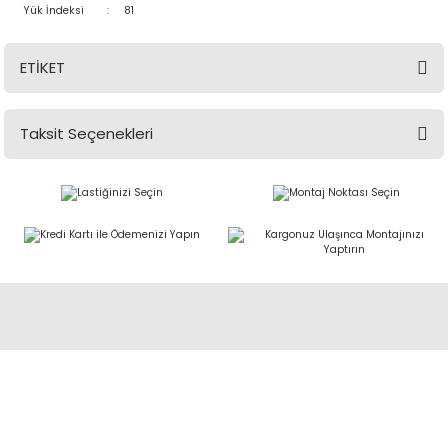
Yük İndeksi
:
81
ETİKET
Taksit Seçenekleri
Abdulkadir Özcan Otomotiv A.Ş
AKO KULE, Söğütözü Mah.2178 Cad. No:6/16 Çankaya, ANKARA
0 850 285 63 85