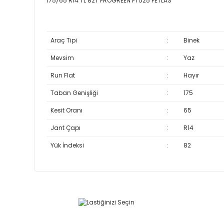
175/65 R14 TL 82T PROGREEN PT525 PETLAS
Araç Tipi
:
Binek
Mevsim
:
Yaz
Run Flat
:
Hayır
Taban Genişliği
:
175
Kesit Oranı
:
65
Jant Çapı
:
R14
Yük İndeksi
:
82