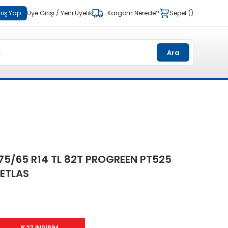
riş Yap
Üye Girişi
/
Yeni Üyelik
Kargom Nerede?
Sepet
Ara
75/65 R14 TL 82T PROGREEN PT525
ETLAS
%27 İNDİRİM