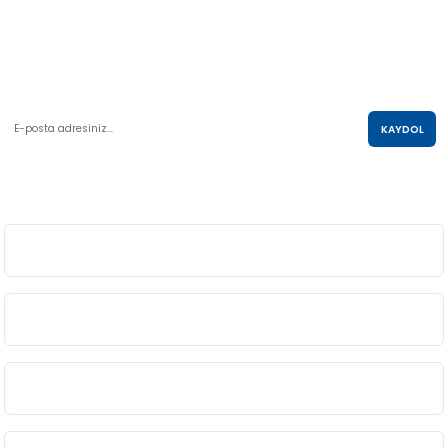
AKO KULE, Söğütözü Mah.2178 Cad. No:6/16 Çankaya, ANKARA
0 850 285 63 85
satis@akolastik.com
E-POSTA LİSTESİ
KAYDOL
SOSYAL MEDYA
ÜYELİK
BİLGİ
ALIŞVERİŞ