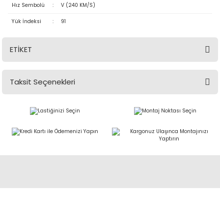
Hız Sembolü
:
V (240 KM/S)
Yük İndeksi
:
91
ETİKET
Taksit Seçenekleri
Abdulkadir Özcan Otomotiv A.Ş