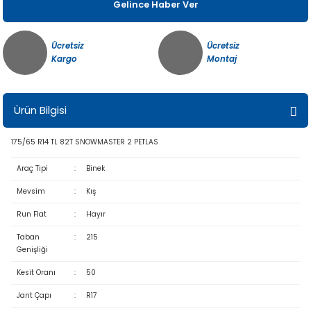
Gelince Haber Ver
Ücretsiz
Ücretsiz
Kargo
Montaj
Ürün Bilgisi
175/65 R14 TL 82T SNOWMASTER 2 PETLAS
Araç Tipi
:
Binek
Mevsim
:
Kış
Run Flat
:
Hayır
Taban
:
215
Genişliği
Kesit Oranı
:
50
Jant Çapı
:
R17