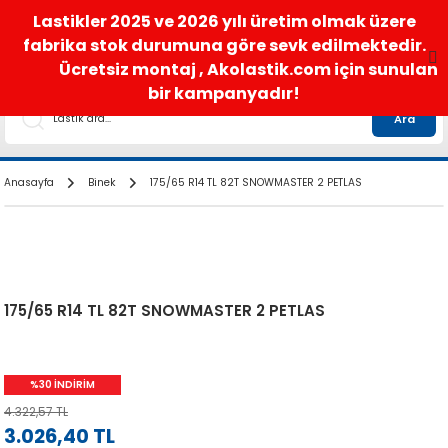
satis@akolastik.com
0 850 285 63 85
Lastikler 2025 ve 2026 yılı üretim olmak üzere
fabrika stok durumuna göre sevk edilmektedir.
Ücretsiz montaj , Akolastik.com için sunulan
bir kampanyadır!
Ara
Anasayfa
Binek
175/65 R14 TL 82T SNOWMASTER 2 PETLAS
175/65 R14 TL 82T SNOWMASTER 2 PETLAS
%30 İNDİRİM
4.322,57 TL
3.026,40 TL