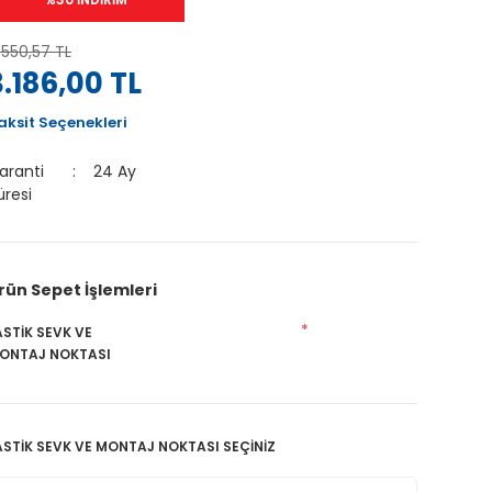
.550,57 TL
3.186,00 TL
aksit Seçenekleri
aranti
24 Ay
üresi
rün Sepet İşlemleri
*
ASTİK SEVK VE
ONTAJ NOKTASI
ASTİK SEVK VE MONTAJ NOKTASI SEÇİNİZ