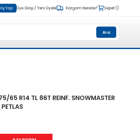
riş Yap
Üye Girişi
/
Yeni Üyelik
Kargom Nerede?
Sepet
Ara
75/65 R14 TL 86T REINF. SNOWMASTER
 PETLAS
%30 İNDİRİM