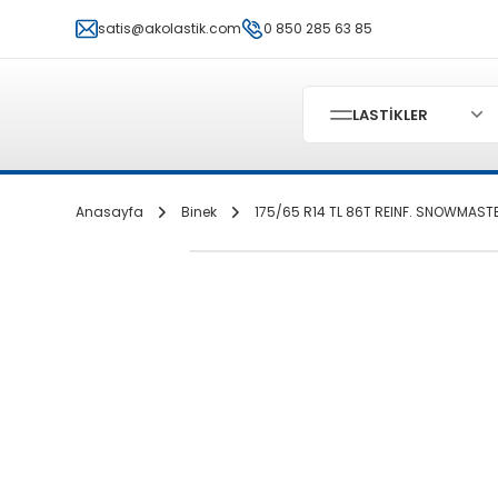
satis@akolastik.com
0 850 285 63 85
LASTİKLER
Anasayfa
Binek
175/65 R14 TL 86T REINF. SNOWMASTE