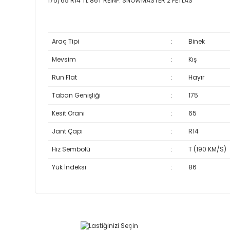
175/65 R14 TL 86T REINF. SNOWMASTER 2 PETLAS
Araç Tipi
:
Binek
Mevsim
:
Kış
Run Flat
:
Hayır
Taban Genişliği
:
175
Kesit Oranı
:
65
Jant Çapı
:
R14
Hız Sembolü
:
T (190 KM/S)
Yük İndeksi
:
86