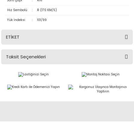
Jant Çapı
:
R16
Hız Sembolü
:
R (170 KM/S)
Yük İndeksi
:
101/99
ETİKET
Taksit Seçenekleri