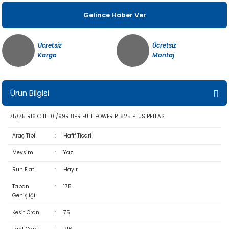
Gelince Haber Ver
Ücretsiz
Ücretsiz
Kargo
Montaj
Ürün Bilgisi
175/75 R16 C TL 101/99R 8PR FULL POWER PT825 PLUS PETLAS
Araç Tipi
:
Hafif Ticari
Mevsim
:
Yaz
Run Flat
:
Hayır
Taban
:
175
Genişliği
Kesit Oranı
:
75