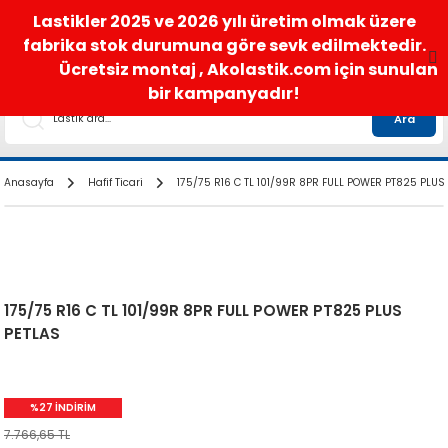
satis@akolastik.com
0 850 285 63 85
Lastikler 2025 ve 2026 yılı üretim olmak üzere
fabrika stok durumuna göre sevk edilmektedir.
Ücretsiz montaj , Akolastik.com için sunulan
bir kampanyadır!
Ara
Anasayfa
Hafif Ticari
175/75 R16 C TL 101/99R 8PR FULL POWER PT825 PLUS
175/75 R16 C TL 101/99R 8PR FULL POWER PT825 PLUS
PETLAS
%27 İNDİRİM
7.766,65 TL