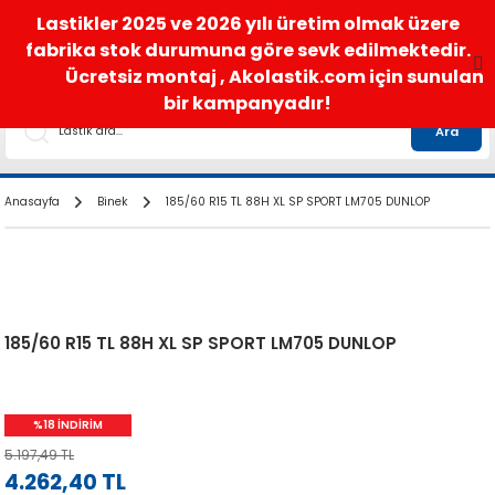
satis@akolastik.com
0 850 285 63 85
Lastikler 2025 ve 2026 yılı üretim olmak üzere
fabrika stok durumuna göre sevk edilmektedir.
Ücretsiz montaj , Akolastik.com için sunulan
bir kampanyadır!
Ara
Anasayfa
Binek
185/60 R15 TL 88H XL SP SPORT LM705 DUNLOP
185/60 R15 TL 88H XL SP SPORT LM705 DUNLOP
%18 İNDİRİM
5.197,49 TL
4.262,40 TL