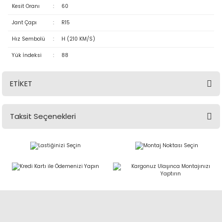
Kesit Oranı
:
60
Jant Çapı
:
R15
Hız Sembolü
:
H (210 KM/S)
Yük İndeksi
:
88
ETİKET
Taksit Seçenekleri