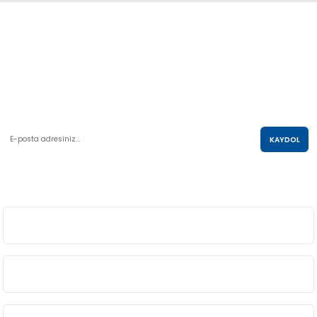
Abdulkadir Özcan Otomotiv A.Ş
AKO KULE, Söğütözü Mah.2178 Cad. No:6/16 Çankaya, ANKARA
0 850 285 63 85
satis@akolastik.com
E-POSTA LİSTESİ
KAYDOL
SOSYAL MEDYA
ÜYELİK
BİLGİ