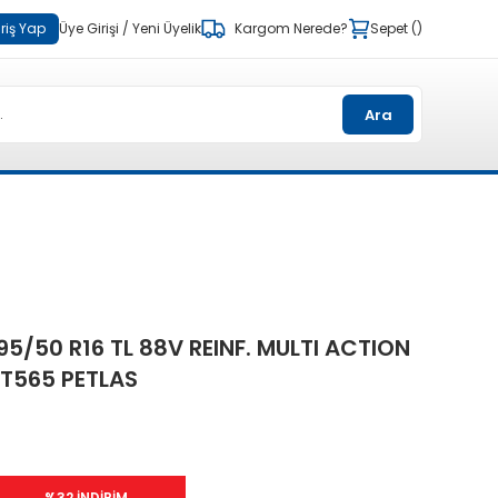
riş Yap
Üye Girişi
/
Yeni Üyelik
Kargom Nerede?
Sepet
Ara
95/50 R16 TL 88V REINF. MULTI ACTION
T565 PETLAS
%32 İNDİRİM