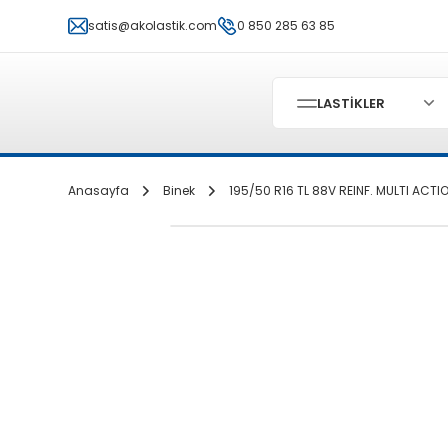
satis@akolastik.com
0 850 285 63 85
LASTİKLER
Anasayfa
Binek
195/50 R16 TL 88V REINF. MULTI ACTI