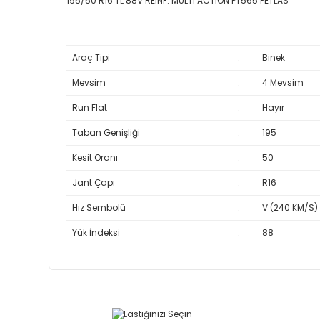
195/50 R16 TL 88V REINF. MULTI ACTION PT565 PETLAS
Araç Tipi
:
Binek
Mevsim
:
4 Mevsim
Run Flat
:
Hayır
Taban Genişliği
:
195
Kesit Oranı
:
50
Jant Çapı
:
R16
Hız Sembolü
:
V (240 KM/S)
Yük İndeksi
:
88