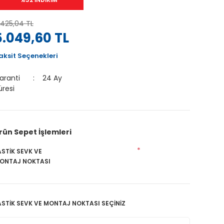
.425,04 TL
5.049,60 TL
aksit Seçenekleri
aranti
24 Ay
üresi
rün Sepet İşlemleri
*
ASTİK SEVK VE
ONTAJ NOKTASI
ASTİK SEVK VE MONTAJ NOKTASI SEÇİNİZ