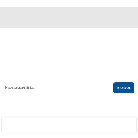
Abdulkadir Özcan Otomotiv A.Ş
AKO KULE, Söğütözü Mah.2178 Cad. No:6/16 Çankaya, ANKARA
0 850 285 63 85
satis@akolastik.com
E-POSTA LİSTESİ
KAYDOL
SOSYAL MEDYA
ÜYELİK