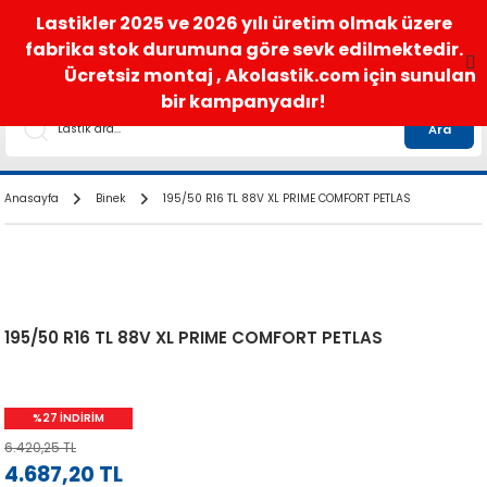
satis@akolastik.com
0 850 285 63 85
Lastikler 2025 ve 2026 yılı üretim olmak üzere
fabrika stok durumuna göre sevk edilmektedir.
Ücretsiz montaj , Akolastik.com için sunulan
bir kampanyadır!
Ara
Anasayfa
Binek
195/50 R16 TL 88V XL PRIME COMFORT PETLAS
195/50 R16 TL 88V XL PRIME COMFORT PETLAS
%27 İNDİRİM
6.420,25 TL
4.687,20 TL