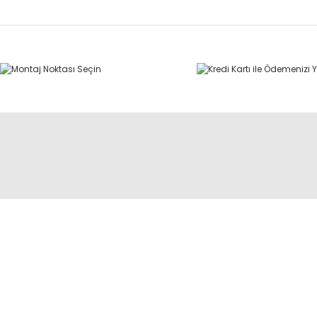
ÜYELİK
BİLGİ
Yeni Üyelik
Yük Endeksi & Hız Sembolü
Üye Girişi
İade Şartları
Hesabım
Garanti Koşulları