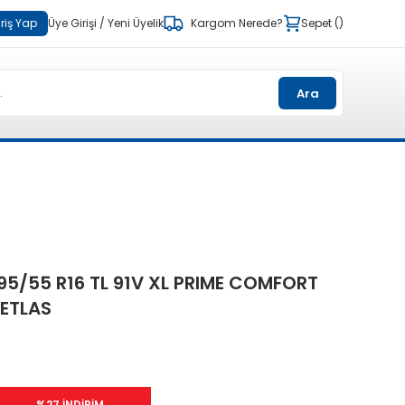
riş Yap
Üye Girişi
/
Yeni Üyelik
Kargom Nerede?
Sepet
Ara
95/55 R16 TL 91V XL PRIME COMFORT
ETLAS
%27 İNDİRİM