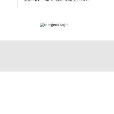
195/55 R16 TL 91V XL PRIME COMFORT PETLAS
Abdulkadir Özcan Otomotiv A.Ş
AKO KULE, Söğütözü Mah.2178 Cad.
No:6/16 Çankaya, ANKARA
0 850 285 63 85
satis@akolastik.com