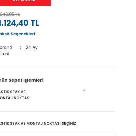
.649,85 TL
4.124,40 TL
aksit Seçenekleri
aranti
24 Ay
üresi
rün Sepet İşlemleri
*
ASTİK SEVK VE
ONTAJ NOKTASI
ASTİK SEVK VE MONTAJ NOKTASI SEÇİNİZ