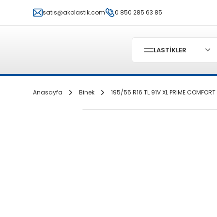
satis@akolastik.com
0 850 285 63 85
LASTİKLER
Anasayfa
Binek
195/55 R16 TL 91V XL PRIME COMFORT