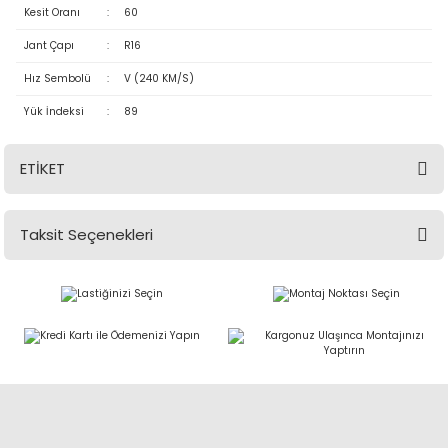
Kesit Oranı
:
60
Jant Çapı
:
R16
Hız Sembolü
:
V (240 KM/S)
Yük İndeksi
:
89
ETİKET
Taksit Seçenekleri