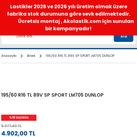
satis@akolastik.com
0 850 285 63 85
Lastikler 2025 ve 2026 yılı üretim olmak üzere
fabrika stok durumuna göre sevk edilmektedir.
Ücretsiz montaj , Akolastik.com için sunulan
bir kampanyadır!
Ara
Anasayfa
Binek
195/60 R16 TL 89V SP SPORT LM705 DUNLOP
195/60 R16 TL 89V SP SPORT LM705 DUNLOP
%18 İNDİRİM
5.977,49 TL
4.902,00 TL