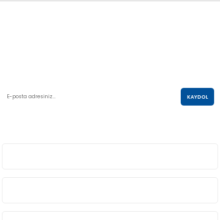
Abdulkadir Özcan Otomotiv A.Ş
AKO KULE, Söğütözü Mah.2178 Cad. No:6/16 Çankaya, ANKARA
0 850 285 63 85
satis@akolastik.com
E-POSTA LİSTESİ
KAYDOL
SOSYAL MEDYA
ÜYELİK
BİLGİ