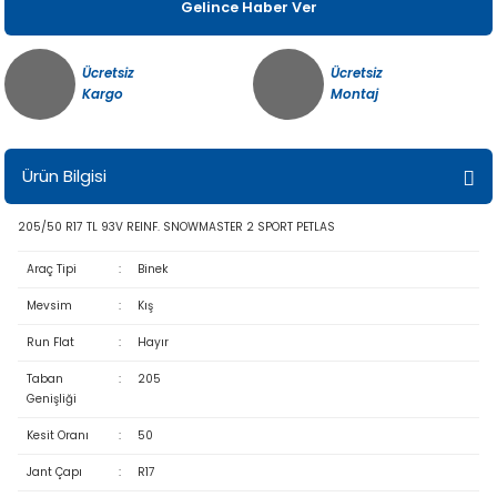
Gelince Haber Ver
Ücretsiz
Ücretsiz
Kargo
Montaj
Ürün Bilgisi
205/50 R17 TL 93V REINF. SNOWMASTER 2 SPORT PETLAS
Araç Tipi
:
Binek
Mevsim
:
Kış
Run Flat
:
Hayır
Taban
:
205
Genişliği
Kesit Oranı
:
50
Jant Çapı
:
R17