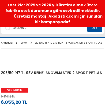
satis@akolastik.com
0 850 285 63 85
Lastikler 2025 ve 2026 yılı üretim olmak üzere
fabrika stok durumuna göre sevk edilmektedir.
Ücretsiz montaj , Akolastik.com için sunulan
bir kampanyadır!
Ara
Anasayfa
Binek
205/50 R17 TL 93V REINF. SNOWMASTER 2 SPORT PETLAS
205/50 R17 TL 93V REINF. SNOWMASTER 2 SPORT PETLAS
%35 İNDİRİM
9.314,12 TL
6.055,20 TL