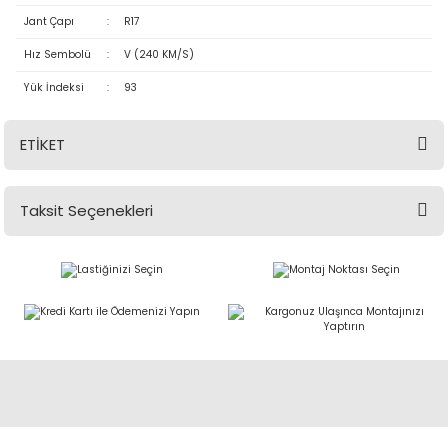
Jant Çapı
:
R17
Hız Sembolü
:
V (240 KM/S)
Yük İndeksi
:
93
ETİKET
Taksit Seçenekleri