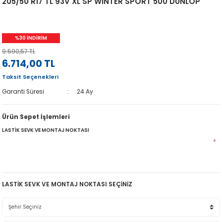
205/50 R17 TL 93V XL SP WINTER SPORT 500 DUNLOP
%30 İNDİRİM
9.590,57 TL
6.714,00 TL
Taksit Seçenekleri
Garanti Süresi
24 Ay
Ürün Sepet İşlemleri
LASTİK SEVK VE MONTAJ NOKTASI
*
LASTİK SEVK VE MONTAJ NOKTASI SEÇİNİZ