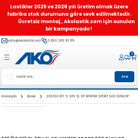
Lastikler 2025 ve 2026 yılı üretim olmak üzere
fabrika stok durumuna göre sevk edilmektedir.
Ücretsiz montaj , Akolastik.com için sunulan
bir kampanyadır!
satis@akolastik.com
0 850 285 63 85
0
Ara
Anasayfa
Binek
205/50 R17 TL 93V XL SP WINTER SPORT 500 DUNLOP