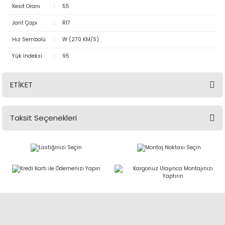
Kesit Oranı
:
55
Jant Çapı
:
R17
Hız Sembolü
:
W (270 KM/S)
Yük İndeksi
:
95
ETİKET
Taksit Seçenekleri