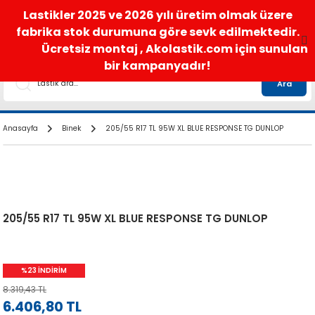
satis@akolastik.com
0 850 285 63 85
Lastikler 2025 ve 2026 yılı üretim olmak üzere
fabrika stok durumuna göre sevk edilmektedir.
Ücretsiz montaj , Akolastik.com için sunulan
bir kampanyadır!
Ara
Anasayfa
Binek
205/55 R17 TL 95W XL BLUE RESPONSE TG DUNLOP
205/55 R17 TL 95W XL BLUE RESPONSE TG DUNLOP
%23 İNDİRİM
8.319,43 TL
6.406,80 TL