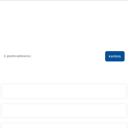
Abdulkadir Özcan Otomotiv A.Ş
AKO KULE, Söğütözü Mah.2178 Cad. No:6/16 Çankaya, ANKARA
0 850 285 63 85
satis@akolastik.com
E-POSTA LİSTESİ
KAYDOL
SOSYAL MEDYA
ÜYELİK
BİLGİ