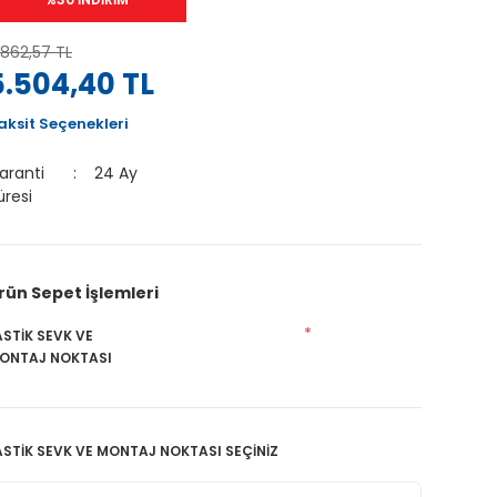
.862,57 TL
5.504,40 TL
aksit Seçenekleri
aranti
24 Ay
üresi
rün Sepet İşlemleri
*
ASTİK SEVK VE
ONTAJ NOKTASI
ASTİK SEVK VE MONTAJ NOKTASI SEÇİNİZ