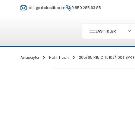
satis@akolastik.com
0 850 285 63 85
LASTİKLER
Anasayfa
Hafif Ticari
205/65 R15 C TL 102/100T 8PR F