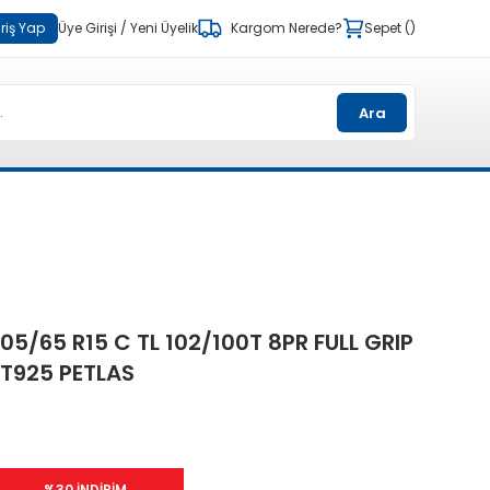
riş Yap
Üye Girişi
/
Yeni Üyelik
Kargom Nerede?
Sepet
Ara
05/65 R15 C TL 102/100T 8PR FULL GRIP
T925 PETLAS
%30 İNDİRİM