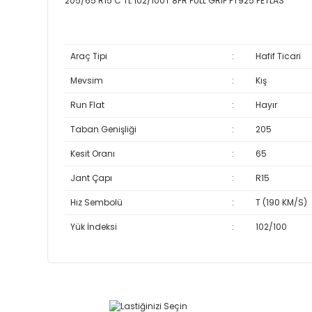
205/65 R15 C TL 102/100T 8PR FULL GRIP PT925 PETLAS
Araç Tipi
:
Hafif Ticari
Mevsim
:
Kış
Run Flat
:
Hayır
Taban Genişliği
:
205
Kesit Oranı
:
65
Jant Çapı
:
R15
Hız Sembolü
:
T (190 KM/S)
Yük İndeksi
:
102/100