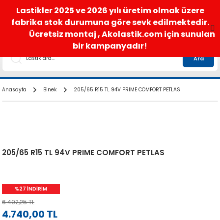
satis@akolastik.com
0 850 285 63 85
Lastikler 2025 ve 2026 yılı üretim olmak üzere
fabrika stok durumuna göre sevk edilmektedir.
Ücretsiz montaj , Akolastik.com için sunulan
bir kampanyadır!
Ara
Anasayfa
Binek
205/65 R15 TL 94V PRIME COMFORT PETLAS
205/65 R15 TL 94V PRIME COMFORT PETLAS
%27 İNDİRİM
6.492,25 TL
4.740,00 TL