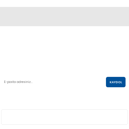
Abdulkadir Özcan Otomotiv A.Ş
AKO KULE, Söğütözü Mah.2178 Cad. No:6/16 Çankaya, ANKARA
0 850 285 63 85
satis@akolastik.com
E-POSTA LİSTESİ
KAYDOL
SOSYAL MEDYA
ÜYELİK