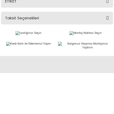
ETİKET
Taksit Seçenekleri
Abdulkadir Özcan Otomotiv A.Ş
AKO KULE, Söğütözü Mah.2178 Cad. No:6/16 Çankaya, ANKARA
0 850 285 63 85
satis@akolastik.com
E-POSTA LİSTESİ