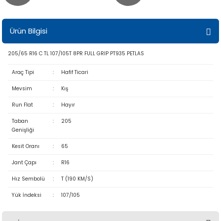
Ürün Bilgisi
205/65 R16 C TL 107/105T 8PR FULL GRIP PT935 PETLAS
Araç Tipi
:
Hafif Ticari
Mevsim
:
Kış
Run Flat
:
Hayır
Taban
:
205
Genişliği
Kesit Oranı
:
65
Jant Çapı
:
R16
Hız Sembolü
:
T (190 KM/S)
Yük İndeksi
:
107/105