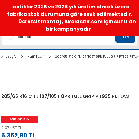
satis@akolastik.com
0 850 285 63 85
Lastikler 2025 ve 2026 yılı üretim olmak üzere
fabrika stok durumuna göre sevk edilmektedir.
Ücretsiz montaj , Akolastik.com için sunulan
bir kampanyadır!
Ara
Anasayfa
Hafif Ticari
205/65 R16 C TL 107/105T 8PR FULL GRIP PT935 PETLA
205/65 R16 C TL 107/105T 8PR FULL GRIP PT935 PETLAS
%30 İNDİRİM
9.074,57 TL
6.352,80 TL