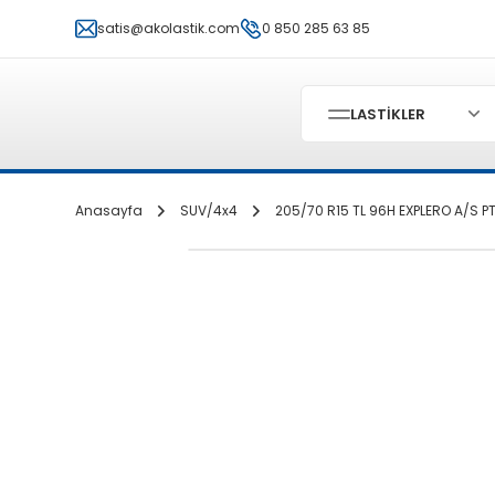
satis@akolastik.com
0 850 285 63 85
LASTİKLER
Anasayfa
SUV/4x4
205/70 R15 TL 96H EXPLERO A/S PT