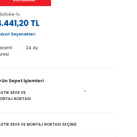
.529,84 TL
4.441,20 TL
aksit Seçenekleri
aranti
24 Ay
üresi
rün Sepet İşlemleri
*
ASTİK SEVK VE
ONTAJ NOKTASI
ASTİK SEVK VE MONTAJ NOKTASI SEÇİNİZ