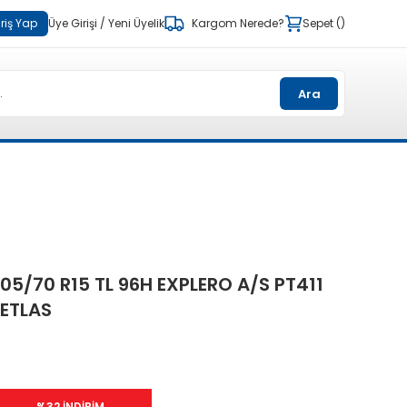
riş Yap
Üye Girişi
/
Yeni Üyelik
Kargom Nerede?
Sepet
Ara
05/70 R15 TL 96H EXPLERO A/S PT411
ETLAS
%32 İNDİRİM