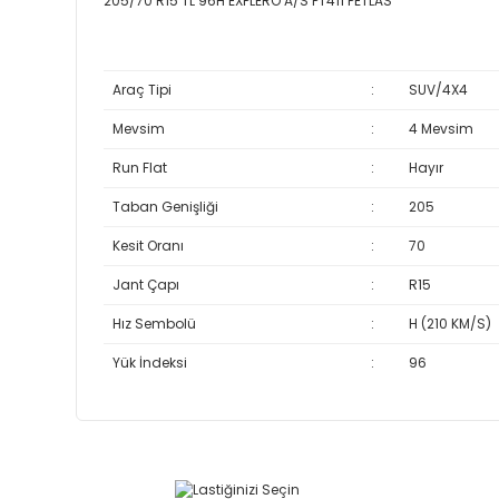
205/70 R15 TL 96H EXPLERO A/S PT411 PETLAS
Araç Tipi
:
SUV/4X4
Mevsim
:
4 Mevsim
Run Flat
:
Hayır
Taban Genişliği
:
205
Kesit Oranı
:
70
Jant Çapı
:
R15
Hız Sembolü
:
H (210 KM/S)
Yük İndeksi
:
96