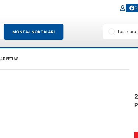
Gi
MONTAJ NOKTALARI
411 PETLAS
2
P