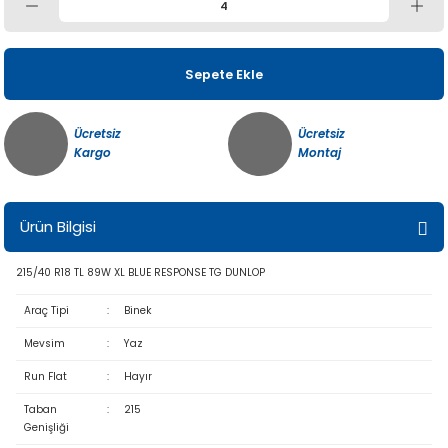
Sepete Ekle
Ücretsiz
Ücretsiz
Kargo
Montaj
Ürün Bilgisi
215/40 R18 TL 89W XL BLUE RESPONSE TG DUNLOP
Araç Tipi
:
Binek
Mevsim
:
Yaz
Run Flat
:
Hayır
Taban
:
215
Genişliği