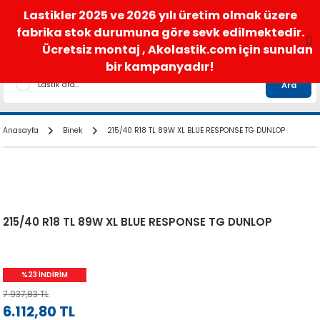
satis@akolastik.com
0 850 285 63 85
Lastikler 2025 ve 2026 yılı üretim olmak üzere
fabrika stok durumuna göre sevk edilmektedir.
Ücretsiz montaj , Akolastik.com için sunulan
bir kampanyadır!
Ara
Anasayfa
Binek
215/40 R18 TL 89W XL BLUE RESPONSE TG DUNLOP
215/40 R18 TL 89W XL BLUE RESPONSE TG DUNLOP
%23 İNDİRİM
7.937,83 TL
6.112,80 TL