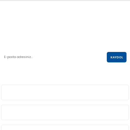
Abdulkadir Özcan Otomotiv A.Ş
AKO KULE, Söğütözü Mah.2178 Cad. No:6/16 Çankaya, ANKARA
0 850 285 63 85
satis@akolastik.com
E-POSTA LİSTESİ
KAYDOL
SOSYAL MEDYA
ÜYELİK
BİLGİ