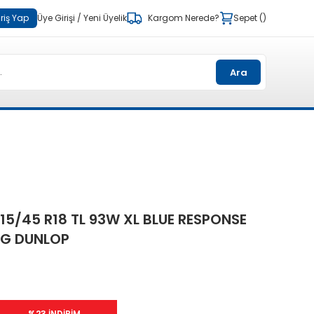
riş Yap
Üye Girişi
/
Yeni Üyelik
Kargom Nerede?
Sepet
Ara
15/45 R18 TL 93W XL BLUE RESPONSE
TG DUNLOP
%23 İNDİRİM