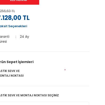
.256,63 TL
7.128,00 TL
aksit Seçenekleri
aranti
24 Ay
üresi
rün Sepet İşlemleri
*
ASTİK SEVK VE
ONTAJ NOKTASI
ASTİK SEVK VE MONTAJ NOKTASI SEÇİNİZ