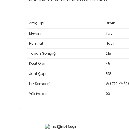
215/45 R18 TL 93W XL BLUE RESPONSE TG DUNLOP
Araç Tipi
:
Binek
Mevsim
:
Yaz
Run Flat
:
Hayır
Taban Genişliği
:
215
Kesit Oranı
:
45
Jant Çapı
:
R18
Hız Sembolü
:
W (270 KM/S)
Yük İndeksi
:
93