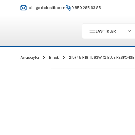
satis@akolastik.com
0 850 285 63 85
LASTİKLER
Anasayfa
Binek
215/45 R18 TL 93W XL BLUE RESPONSE