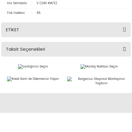
Hız Sembolü
:
V (240 KM/S)
Yük İndeksi
:
95
ETİKET
Taksit Seçenekleri
Abdulkadir Özcan Otomotiv A.Ş