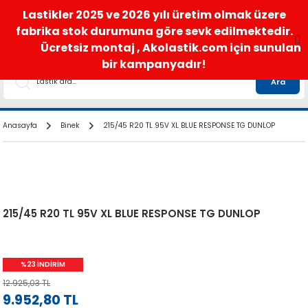
satis@akolastik.com
0 850 285 63 85
Lastikler 2025 ve 2026 yılı üretim olmak üzere
fabrika stok durumuna göre sevk edilmektedir.
Ücretsiz montaj , Akolastik.com için sunulan
bir kampanyadır!
Ara
Anasayfa
Binek
215/45 R20 TL 95V XL BLUE RESPONSE TG DUNLOP
215/45 R20 TL 95V XL BLUE RESPONSE TG DUNLOP
%23 İNDİRİM
12.925,03 TL
9.952,80 TL