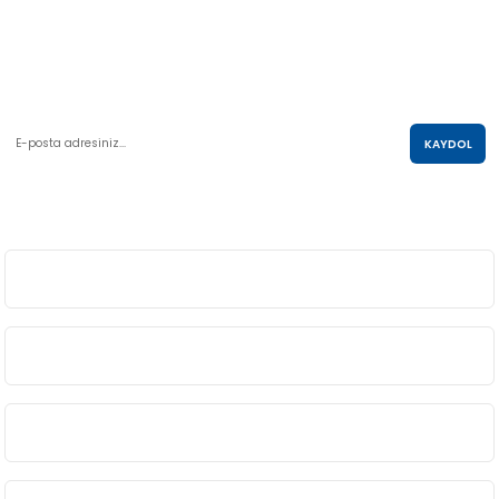
AKO KULE, Söğütözü Mah.2178 Cad. No:6/16 Çankaya, ANKARA
0 850 285 63 85
satis@akolastik.com
E-POSTA LİSTESİ
KAYDOL
SOSYAL MEDYA
ÜYELİK
BİLGİ
ALIŞVERİŞ