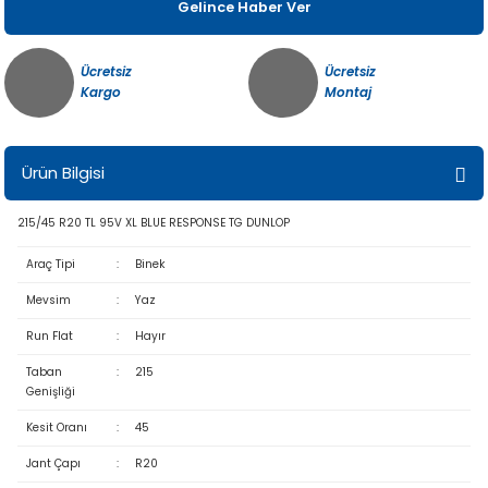
Gelince Haber Ver
Ücretsiz
Ücretsiz
Kargo
Montaj
Ürün Bilgisi
215/45 R20 TL 95V XL BLUE RESPONSE TG DUNLOP
Araç Tipi
:
Binek
Mevsim
:
Yaz
Run Flat
:
Hayır
Taban
:
215
Genişliği
Kesit Oranı
:
45
Jant Çapı
:
R20