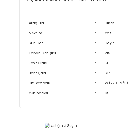
215/50 R17 TL 95W XL BLUE RESPONSE TG DUNLOP
Araç Tipi
:
Binek
Mevsim
:
Yaz
Run Flat
:
Hayır
Taban Genişliği
:
215
Kesit Oranı
:
50
Jant Çapı
:
R17
Hız Sembolü
:
W (270 KM/S)
Yük İndeksi
:
95