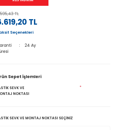
.595,43 TL
6.619,20 TL
aksit Seçenekleri
aranti
24 Ay
üresi
rün Sepet İşlemleri
*
ASTİK SEVK VE
ONTAJ NOKTASI
ASTİK SEVK VE MONTAJ NOKTASI SEÇİNİZ