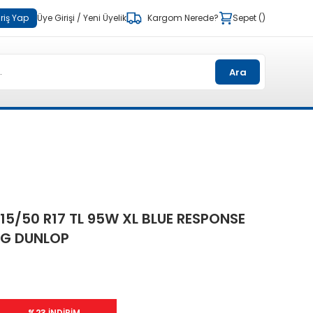
riş Yap
Üye Girişi
/
Yeni Üyelik
Kargom Nerede?
Sepet
Ara
15/50 R17 TL 95W XL BLUE RESPONSE
TG DUNLOP
%23 İNDİRİM