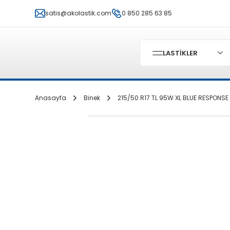
satis@akolastik.com
0 850 285 63 85
LASTİKLER
Anasayfa
Binek
215/50 R17 TL 95W XL BLUE RESPONSE