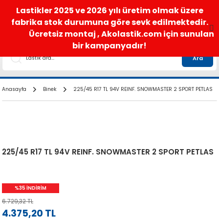
satis@akolastik.com
0 850 285 63 85
Lastikler 2025 ve 2026 yılı üretim olmak üzere
fabrika stok durumuna göre sevk edilmektedir.
Ücretsiz montaj , Akolastik.com için sunulan
bir kampanyadır!
Ara
Anasayfa
Binek
225/45 R17 TL 94V REINF. SNOWMASTER 2 SPORT PETLAS
225/45 R17 TL 94V REINF. SNOWMASTER 2 SPORT PETLAS
%35 İNDİRİM
6.729,32 TL
4.375,20 TL