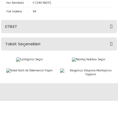
Hız Sembolü
:
V (240 KM/S)
Yük İndeksi
:
94
ETİKET
Taksit Seçenekleri
Abdulkadir Özcan Otomotiv A.Ş