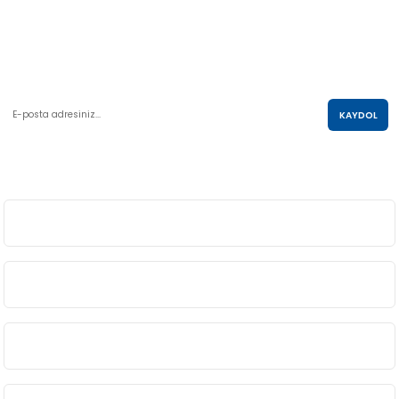
AKO KULE, Söğütözü Mah.2178 Cad. No:6/16 Çankaya, ANKARA
0 850 285 63 85
satis@akolastik.com
E-POSTA LİSTESİ
KAYDOL
SOSYAL MEDYA
ÜYELİK
BİLGİ
ALIŞVERİŞ