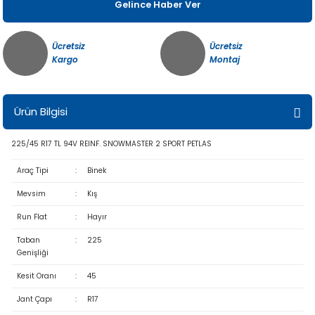
Gelince Haber Ver
Ücretsiz
Ücretsiz
Kargo
Montaj
Ürün Bilgisi
225/45 R17 TL 94V REINF. SNOWMASTER 2 SPORT PETLAS
Araç Tipi
:
Binek
Mevsim
:
Kış
Run Flat
:
Hayır
Taban
:
225
Genişliği
Kesit Oranı
:
45
Jant Çapı
:
R17