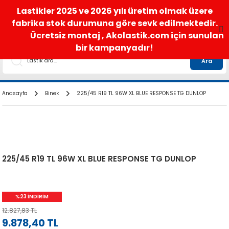
satis@akolastik.com
0 850 285 63 85
Lastikler 2025 ve 2026 yılı üretim olmak üzere
fabrika stok durumuna göre sevk edilmektedir.
Ücretsiz montaj , Akolastik.com için sunulan
bir kampanyadır!
Ara
Anasayfa
Binek
225/45 R19 TL 96W XL BLUE RESPONSE TG DUNLOP
225/45 R19 TL 96W XL BLUE RESPONSE TG DUNLOP
%23 İNDİRİM
12.827,83 TL
9.878,40 TL