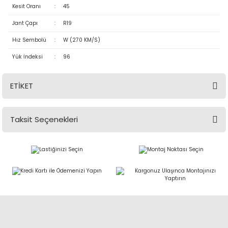
Kesit Oranı
:
45
Jant Çapı
:
R19
Hız Sembolü
:
W (270 KM/S)
Yük İndeksi
:
96
ETİKET
Taksit Seçenekleri