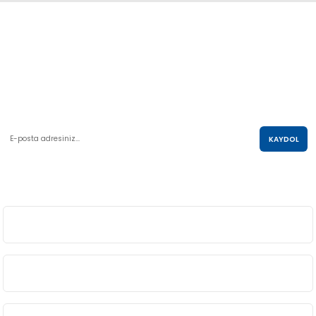
Abdulkadir Özcan Otomotiv A.Ş
AKO KULE, Söğütözü Mah.2178 Cad. No:6/16 Çankaya, ANKARA
0 850 285 63 85
satis@akolastik.com
E-POSTA LİSTESİ
KAYDOL
SOSYAL MEDYA
ÜYELİK
BİLGİ