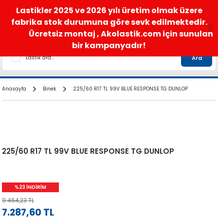
satis@akolastik.com
0 850 285 63 85
Lastikler 2025 ve 2026 yılı üretim olmak üzere
fabrika stok durumuna göre sevk edilmektedir.
Ücretsiz montaj , Akolastik.com için sunulan
bir kampanyadır!
Ara
Anasayfa
Binek
225/60 R17 TL 99V BLUE RESPONSE TG DUNLOP
225/60 R17 TL 99V BLUE RESPONSE TG DUNLOP
%23 İNDİRİM
9.464,23 TL
7.287,60 TL