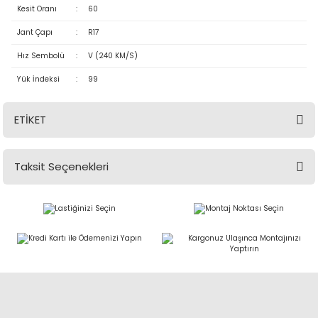
Kesit Oranı
:
60
Jant Çapı
:
R17
Hız Sembolü
:
V (240 KM/S)
Yük İndeksi
:
99
ETİKET
Taksit Seçenekleri