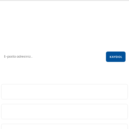
Abdulkadir Özcan Otomotiv A.Ş
AKO KULE, Söğütözü Mah.2178 Cad. No:6/16 Çankaya, ANKARA
0 850 285 63 85
satis@akolastik.com
E-POSTA LİSTESİ
KAYDOL
SOSYAL MEDYA
ÜYELİK
BİLGİ