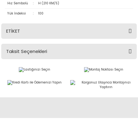
Hız Sembolü
:
H (210 KM/S)
Yük İndeksi
:
100
ETİKET
Taksit Seçenekleri
Abdulkadir Özcan Otomotiv A.Ş