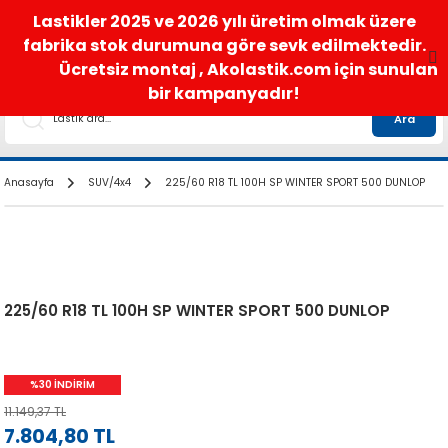
satis@akolastik.com
0 850 285 63 85
Lastikler 2025 ve 2026 yılı üretim olmak üzere
fabrika stok durumuna göre sevk edilmektedir.
Ücretsiz montaj , Akolastik.com için sunulan
bir kampanyadır!
Ara
Anasayfa
SUV/4x4
225/60 R18 TL 100H SP WINTER SPORT 500 DUNLOP
225/60 R18 TL 100H SP WINTER SPORT 500 DUNLOP
%30 İNDİRİM
11.149,37 TL
7.804,80 TL