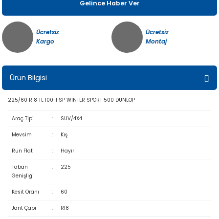
Gelince Haber Ver
Ücretsiz
Ücretsiz
Kargo
Montaj
Ürün Bilgisi
225/60 R18 TL 100H SP WINTER SPORT 500 DUNLOP
Araç Tipi
:
SUV/4X4
Mevsim
:
Kış
Run Flat
:
Hayır
Taban
:
225
Genişliği
Kesit Oranı
:
60
Jant Çapı
:
R18