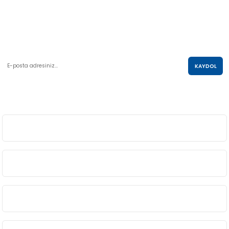
AKO KULE, Söğütözü Mah.2178 Cad. No:6/16 Çankaya, ANKARA
0 850 285 63 85
satis@akolastik.com
E-POSTA LİSTESİ
KAYDOL
SOSYAL MEDYA
ÜYELİK
BİLGİ
ALIŞVERİŞ