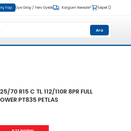
riş Yap
Üye Girişi
/
Yeni Üyelik
Kargom Nerede?
Sepet
Ara
25/70 R15 C TL 112/110R 8PR FULL
OWER PT835 PETLAS
%27 İNDİRİM