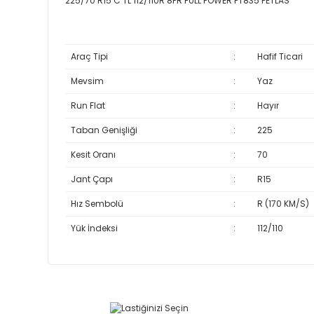
225/70 R15 C TL 112/110R 8PR FULL POWER PT835 PETLAS
Araç Tipi
:
Hafif Ticari
Mevsim
:
Yaz
Run Flat
:
Hayır
Taban Genişliği
:
225
Kesit Oranı
:
70
Jant Çapı
:
R15
Hız Sembolü
:
R (170 KM/S)
Yük İndeksi
:
112/110