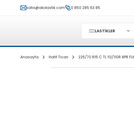
satis@akolastik.com
0 850 285 63 85
LASTİKLER
Anasayfa
Hafif Ticari
225/70 R15 C TL 112/110R 8PR F