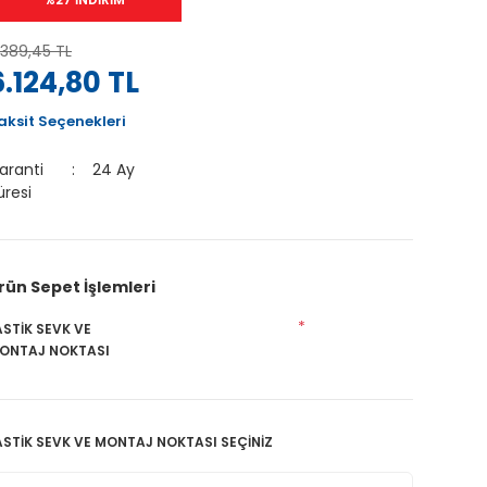
.389,45 TL
6.124,80 TL
aksit Seçenekleri
aranti
24 Ay
üresi
rün Sepet İşlemleri
*
ASTİK SEVK VE
ONTAJ NOKTASI
ASTİK SEVK VE MONTAJ NOKTASI SEÇİNİZ