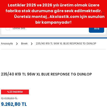
satis@akolastik.com
0 850 285 63 85
Lastikler 2025 ve 2026 yılı üretim olmak üzere
fabrika stok durumuna göre sevk edilmektedir.
Ücretsiz montaj , Akolastik.com için sunulan
bir kampanyadır!
Ara
Anasayfa
Binek
235/40 R19 TL 96W XL BLUE RESPONSE TG DUNLOP
235/40 R19 TL 96W XL BLUE RESPONSE TG DUNLOP
%23 İNDİRİM
12.028,63 TL
9.262,80 TL