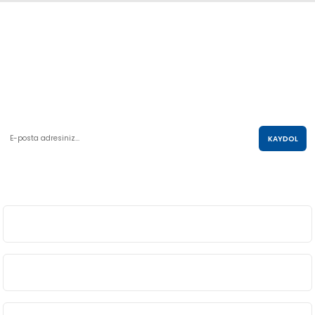
Abdulkadir Özcan Otomotiv A.Ş
AKO KULE, Söğütözü Mah.2178 Cad. No:6/16 Çankaya, ANKARA
0 850 285 63 85
satis@akolastik.com
E-POSTA LİSTESİ
KAYDOL
SOSYAL MEDYA
ÜYELİK
BİLGİ