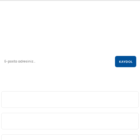
Abdulkadir Özcan Otomotiv A.Ş
AKO KULE, Söğütözü Mah.2178 Cad. No:6/16 Çankaya, ANKARA
0 850 285 63 85
satis@akolastik.com
E-POSTA LİSTESİ
KAYDOL
SOSYAL MEDYA
ÜYELİK
BİLGİ