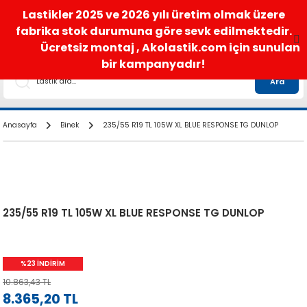
satis@akolastik.com
0 850 285 63 85
Lastikler 2025 ve 2026 yılı üretim olmak üzere
fabrika stok durumuna göre sevk edilmektedir.
Ücretsiz montaj , Akolastik.com için sunulan
bir kampanyadır!
Ara
Anasayfa
Binek
235/55 R19 TL 105W XL BLUE RESPONSE TG DUNLOP
235/55 R19 TL 105W XL BLUE RESPONSE TG DUNLOP
%23 İNDİRİM
10.863,43 TL
8.365,20 TL