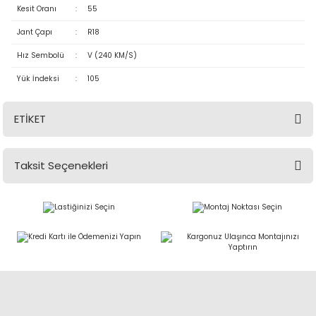
Kesit Oranı
:
55
Jant Çapı
:
R18
Hız Sembolü
:
V (240 KM/S)
Yük İndeksi
:
105
ETİKET
Taksit Seçenekleri