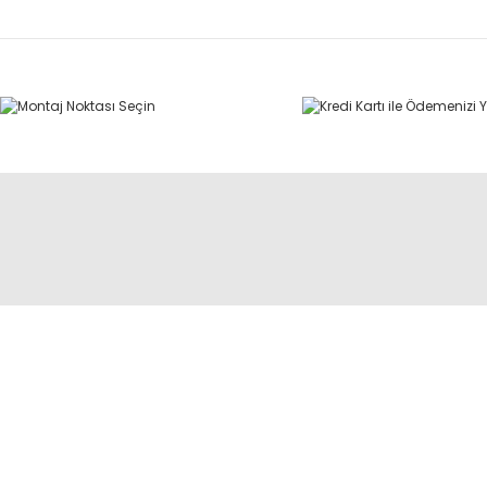
ÜYELİK
BİLGİ
Yeni Üyelik
Yük Endeksi & Hız Sembolü
Üye Girişi
İade Şartları
Hesabım
Garanti Koşulları