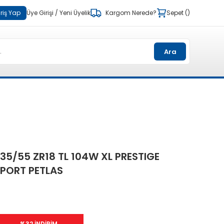
riş Yap
Üye Girişi
/
Yeni Üyelik
Kargom Nerede?
Sepet
Ara
35/55 ZR18 TL 104W XL PRESTIGE
PORT PETLAS
%32 İNDİRİM