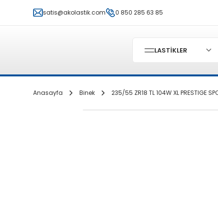
satis@akolastik.com
0 850 285 63 85
LASTİKLER
Anasayfa
Binek
235/55 ZR18 TL 104W XL PRESTIGE SP