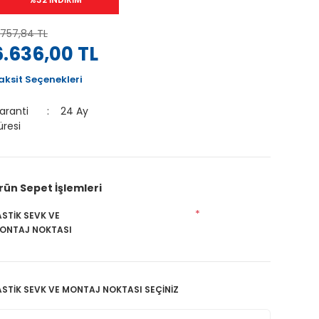
.757,84 TL
6.636,00 TL
aksit Seçenekleri
aranti
24 Ay
üresi
rün Sepet İşlemleri
*
ASTİK SEVK VE
ONTAJ NOKTASI
ASTİK SEVK VE MONTAJ NOKTASI SEÇİNİZ