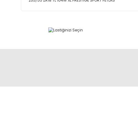
235/55 ZR18 TL 104W XL PRESTIGE SPORT PETLAS
Abdulkadir Özcan Otomotiv A.Ş
AKO KULE, Söğütözü Mah.2178 Cad.
No:6/16 Çankaya, ANKARA
0 850 285 63 85
satis@akolastik.com