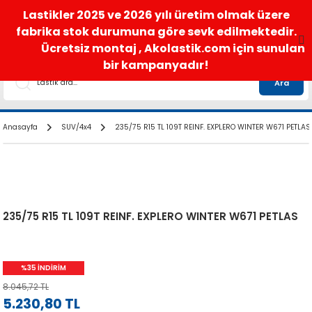
satis@akolastik.com
0 850 285 63 85
Lastikler 2025 ve 2026 yılı üretim olmak üzere
fabrika stok durumuna göre sevk edilmektedir.
Ücretsiz montaj , Akolastik.com için sunulan
bir kampanyadır!
Ara
Anasayfa
SUV/4x4
235/75 R15 TL 109T REINF. EXPLERO WINTER W671 PETLAS
235/75 R15 TL 109T REINF. EXPLERO WINTER W671 PETLAS
%35 İNDİRİM
8.045,72 TL
5.230,80 TL