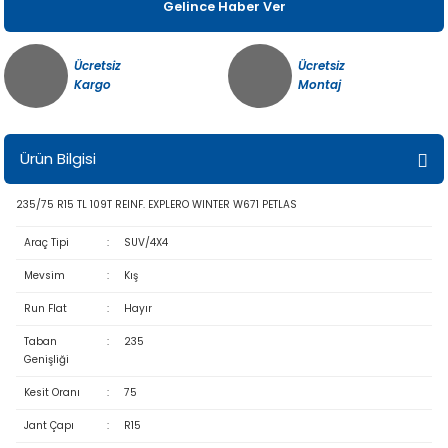
Gelince Haber Ver
Ücretsiz
Ücretsiz
Kargo
Montaj
Ürün Bilgisi
235/75 R15 TL 109T REINF. EXPLERO WINTER W671 PETLAS
Araç Tipi
:
SUV/4X4
Mevsim
:
Kış
Run Flat
:
Hayır
Taban
:
235
Genişliği
Kesit Oranı
:
75
Jant Çapı
:
R15