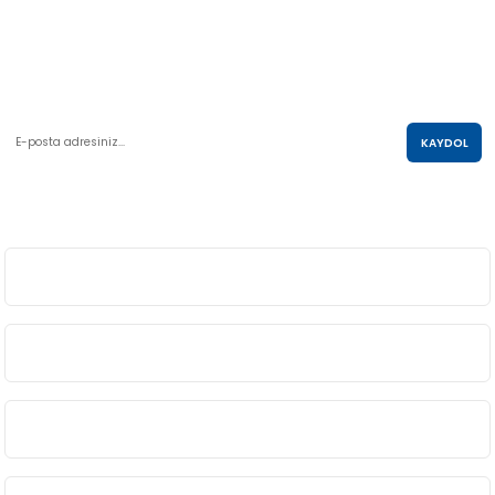
AKO KULE, Söğütözü Mah.2178 Cad. No:6/16 Çankaya, ANKARA
0 850 285 63 85
satis@akolastik.com
E-POSTA LİSTESİ
KAYDOL
SOSYAL MEDYA
ÜYELİK
BİLGİ
ALIŞVERİŞ