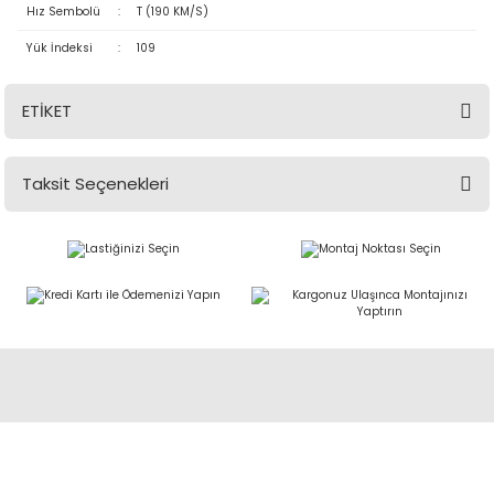
Hız Sembolü
:
T (190 KM/S)
Yük İndeksi
:
109
ETİKET
Taksit Seçenekleri
Abdulkadir Özcan Otomotiv A.Ş