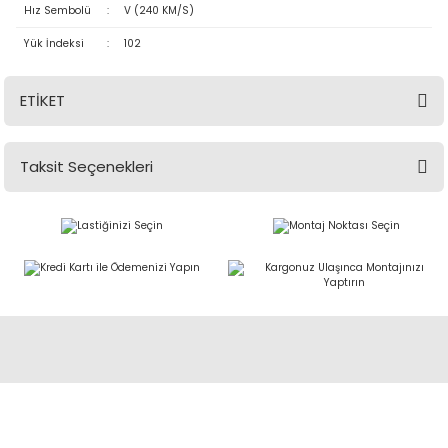
Hız Sembolü
:
V (240 KM/S)
Yük İndeksi
:
102
ETİKET
Taksit Seçenekleri
Abdulkadir Özcan Otomotiv A.Ş