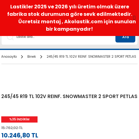
satis@akolastik.com
0 850 285 63 85
Lastikler 2025 ve 2026 yılı üretim olmak üzere
fabrika stok durumuna göre sevk edilmektedir.
Ücretsiz montaj , Akolastik.com için sunulan
bir kampanyadır!
Ara
Anasayfa
Binek
245/45 R19 TL 102V REINF. SNOWMASTER 2 SPORT PETLAS
245/45 R19 TL 102V REINF. SNOWMASTER 2 SPORT PETLAS
%35 İNDİRİM
15.762,92 TL
10.246,80 TL