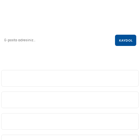
AKO KULE, Söğütözü Mah.2178 Cad. No:6/16 Çankaya, ANKARA
0 850 285 63 85
satis@akolastik.com
E-POSTA LİSTESİ
KAYDOL
SOSYAL MEDYA
ÜYELİK
BİLGİ
ALIŞVERİŞ