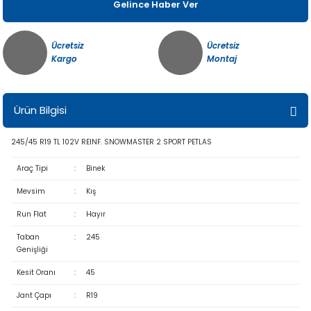
Gelince Haber Ver
Ücretsiz
Ücretsiz
Kargo
Montaj
Ürün Bilgisi
245/45 R19 TL 102V REINF. SNOWMASTER 2 SPORT PETLAS
Araç Tipi
:
Binek
Mevsim
:
Kış
Run Flat
:
Hayır
Taban
:
245
Genişliği
Kesit Oranı
:
45
Jant Çapı
:
R19