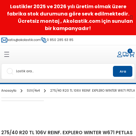
Lastikler 2025 ve 2026 yılı üretim olmak üzere
fabrika stok durumuna göre sevk edilmektedir.
Ücretsiz montaj , Akolastik.com için sunulan
bir kampanyadır!
satis@akolastik.com
0 850 285 63 85
0
Ara
Anasayfa
SUV/4x4
275/40 R20 TL 106V REINF. EXPLERO WINTER W671 PETLA
275/40 R20 TL 106V REINF. EXPLERO WINTER W671 PETLAS