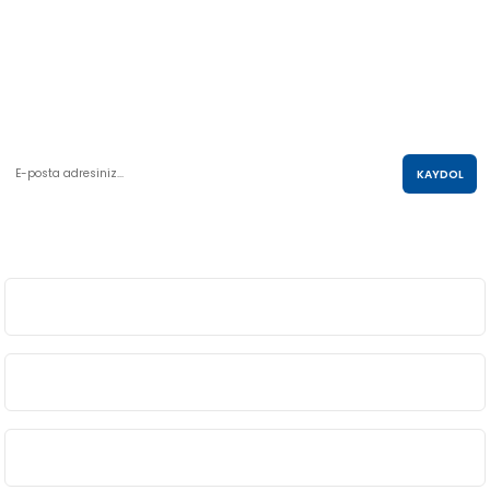
Abdulkadir Özcan Otomotiv A.Ş
AKO KULE, Söğütözü Mah.2178 Cad. No:6/16 Çankaya, ANKARA
0 850 285 63 85
satis@akolastik.com
E-POSTA LİSTESİ
KAYDOL
SOSYAL MEDYA
ÜYELİK
BİLGİ
ALIŞVERİŞ