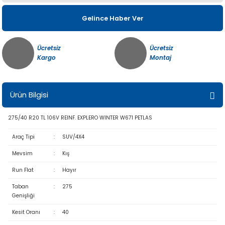
Gelince Haber Ver
Ücretsiz
Ücretsiz
Kargo
Montaj
Ürün Bilgisi
275/40 R20 TL 106V REINF. EXPLERO WINTER W671 PETLAS
Araç Tipi
:
SUV/4X4
Mevsim
:
Kış
Run Flat
:
Hayır
Taban
:
275
Genişliği
Kesit Oranı
:
40