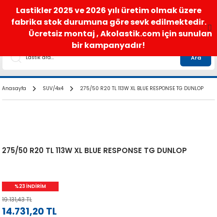
satis@akolastik.com
0 850 285 63 85
Lastikler 2025 ve 2026 yılı üretim olmak üzere
fabrika stok durumuna göre sevk edilmektedir.
Ücretsiz montaj , Akolastik.com için sunulan
bir kampanyadır!
Ara
Anasayfa
SUV/4x4
275/50 R20 TL 113W XL BLUE RESPONSE TG DUNLOP
275/50 R20 TL 113W XL BLUE RESPONSE TG DUNLOP
%23 İNDİRİM
19.131,43 TL
14.731,20 TL