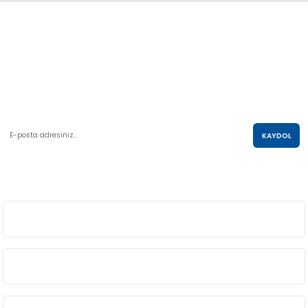
Abdulkadir Özcan Otomotiv A.Ş
AKO KULE, Söğütözü Mah.2178 Cad. No:6/16 Çankaya, ANKARA
0 850 285 63 85
satis@akolastik.com
E-POSTA LİSTESİ
KAYDOL
SOSYAL MEDYA
ÜYELİK
BİLGİ