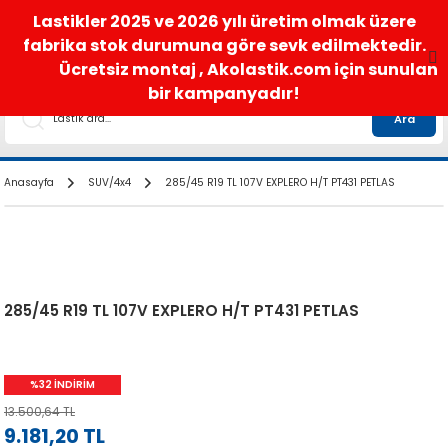
satis@akolastik.com
0 850 285 63 85
Lastikler 2025 ve 2026 yılı üretim olmak üzere
fabrika stok durumuna göre sevk edilmektedir.
Ücretsiz montaj , Akolastik.com için sunulan
bir kampanyadır!
Ara
Anasayfa
SUV/4x4
285/45 R19 TL 107V EXPLERO H/T PT431 PETLAS
285/45 R19 TL 107V EXPLERO H/T PT431 PETLAS
%32 İNDİRİM
13.500,64 TL
9.181,20 TL