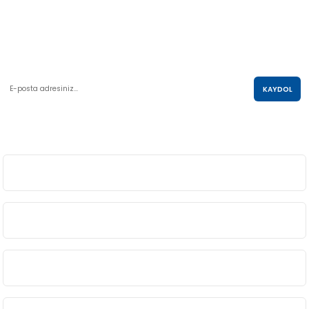
AKO KULE, Söğütözü Mah.2178 Cad. No:6/16 Çankaya, ANKARA
0 850 285 63 85
satis@akolastik.com
E-POSTA LİSTESİ
KAYDOL
SOSYAL MEDYA
ÜYELİK
BİLGİ
ALIŞVERİŞ