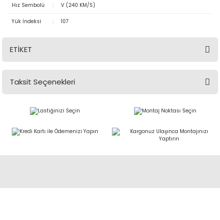
Hız Sembolü
:
V (240 KM/S)
Yük İndeksi
:
107
ETİKET
Taksit Seçenekleri
Abdulkadir Özcan Otomotiv A.Ş