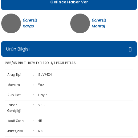
Gelince Haber Ver
Ücretsiz
Ücretsiz
Kargo
Montaj
Ürün Bilgisi
285/45 R19 TL 107V EXPLERO H/T PT431 PETLAS
Araç Tipi
:
SUV/4X4
Mevsim
:
Yaz
Run Flat
:
Hayır
Taban
:
285
Genişliği
Kesit Oranı
:
45
Jant Çapı
:
R19