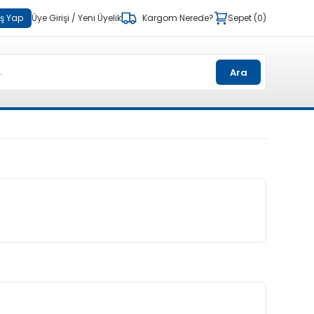
iş Yap
Üye Girişi
/
Yeni Üyelik
Kargom Nerede?
Sepet
0
Ara