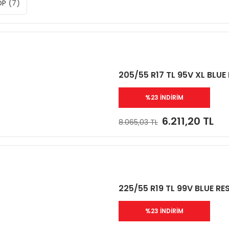
OP
(7)
205/55 R17 TL 95V XL BLU
%23 İNDİRİM
6.211,20 TL
8.065,03 TL
225/55 R19 TL 99V BLUE R
%23 İNDİRİM