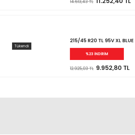
11.252,40 TL
14.613,43 TL
215/45 R20 TL 95V XL BLU
Tükendi
%23 İNDİRİM
9.952,80 TL
12.925,03 TL