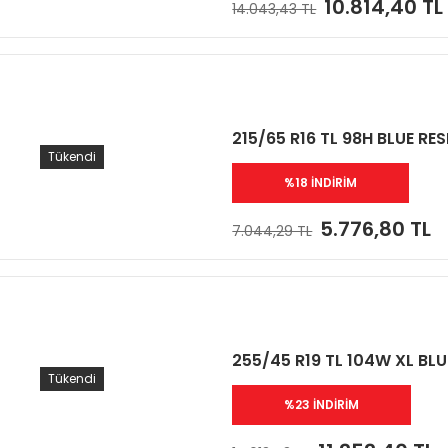
10.814,40 TL
14.043,43 TL
215/65 R16 TL 98H BLUE R
Tükendi
%18 İNDİRİM
5.776,80 TL
7.044,29 TL
255/45 R19 TL 104W XL BL
Tükendi
%23 İNDİRİM