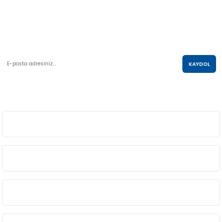
AKO KULE, Söğütözü Mah.2178 Cad. No:6/16 Çankaya, ANKARA
0 850 285 63 85
satis@akolastik.com
E-POSTA LİSTESİ
KAYDOL
SOSYAL MEDYA
ÜYELİK
BİLGİ
ALIŞVERİŞ