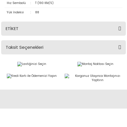
Hız Sembolü
:
T (190 KM/S)
Yük İndeksi
:
88
ETİKET
Taksit Seçenekleri
Abdulkadir Özcan Otomotiv A.Ş