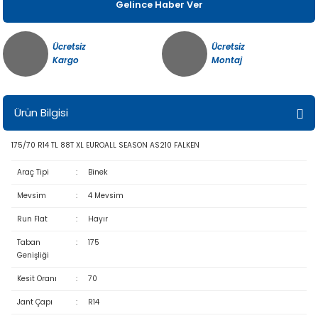
Gelince Haber Ver
Ücretsiz
Ücretsiz
Kargo
Montaj
Ürün Bilgisi
175/70 R14 TL 88T XL EUROALL SEASON AS210 FALKEN
Araç Tipi
:
Binek
Mevsim
:
4 Mevsim
Run Flat
:
Hayır
Taban
:
175
Genişliği
Kesit Oranı
:
70
Jant Çapı
:
R14