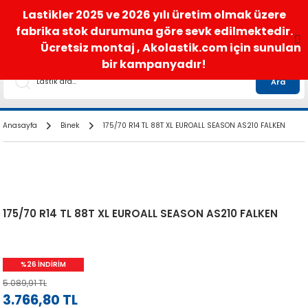
satis@akolastik.com
0 850 285 63 85
Lastikler 2025 ve 2026 yılı üretim olmak üzere
fabrika stok durumuna göre sevk edilmektedir.
Ücretsiz montaj , Akolastik.com için sunulan
bir kampanyadır!
Ara
Anasayfa
Binek
175/70 R14 TL 88T XL EUROALL SEASON AS210 FALKEN
175/70 R14 TL 88T XL EUROALL SEASON AS210 FALKEN
%26 İNDİRİM
5.089,91 TL
3.766,80 TL