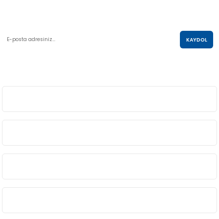
E-POSTA LİSTESİ
KAYDOL
SOSYAL MEDYA
ÜYELİK
BİLGİ
ALIŞVERİŞ
KURUMSAL