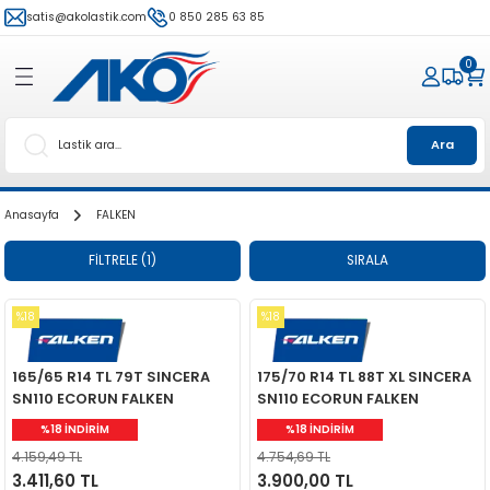
satis@akolastik.com
0 850 285 63 85
0
Ara
Anasayfa
FALKEN
FİLTRELE
(1)
SIRALA
%18
%18
165/65 R14 TL 79T SINCERA
175/70 R14 TL 88T XL SINCERA
SN110 ECORUN FALKEN
SN110 ECORUN FALKEN
%18 İNDİRİM
%18 İNDİRİM
4.159,49 TL
4.754,69 TL
3.411,60 TL
3.900,00 TL