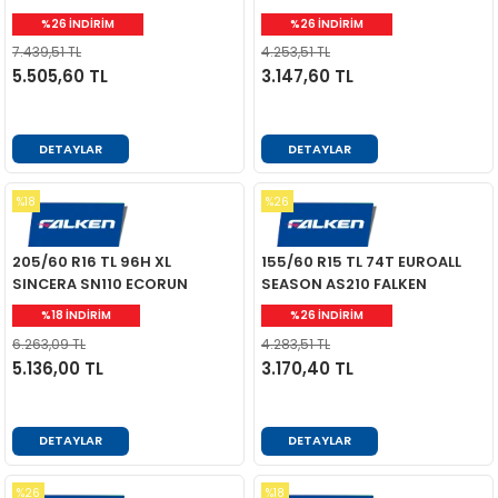
FALKEN
%26 İNDİRİM
%26 İNDİRİM
7.439,51 TL
4.253,51 TL
5.505,60 TL
3.147,60 TL
DETAYLAR
DETAYLAR
%18
%26
205/60 R16 TL 96H XL
155/60 R15 TL 74T EUROALL
SINCERA SN110 ECORUN
SEASON AS210 FALKEN
FALKEN
%18 İNDİRİM
%26 İNDİRİM
6.263,09 TL
4.283,51 TL
5.136,00 TL
3.170,40 TL
DETAYLAR
DETAYLAR
%26
%18