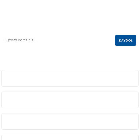
AKO KULE, Söğütözü Mah.2178 Cad. No:6/16 Çankaya, ANKARA
0 850 285 63 85
satis@akolastik.com
E-POSTA LİSTESİ
KAYDOL
SOSYAL MEDYA
ÜYELİK
BİLGİ
ALIŞVERİŞ