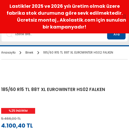
satis@akolastik.com
0 850 285 63 85
Lastikler 2025 ve 2026 yılı üretim olmak üzere
fabrika stok durumuna göre sevk edilmektedir.
Ücretsiz montaj , Akolastik.com için sunulan
bir kampanyadır!
Ara
Anasayfa
Binek
185/60 R15 TL 88T XL EUROWINTER HS02 FALKEN
185/60 R15 TL 88T XL EUROWINTER HS02 FALKEN
%25 İNDİRİM
5.466,00 TL
4.100,40 TL