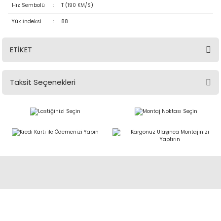
Hız Sembolü
:
T (190 KM/S)
Yük İndeksi
:
88
ETİKET
Taksit Seçenekleri
Abdulkadir Özcan Otomotiv A.Ş