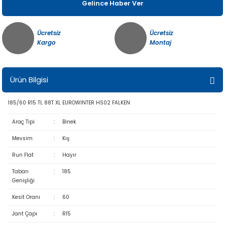
Gelince Haber Ver
Ücretsiz
Ücretsiz
Kargo
Montaj
Ürün Bilgisi
185/60 R15 TL 88T XL EUROWINTER HS02 FALKEN
Araç Tipi
:
Binek
Mevsim
:
Kış
Run Flat
:
Hayır
Taban
:
185
Genişliği
Kesit Oranı
:
60
Jant Çapı
:
R15