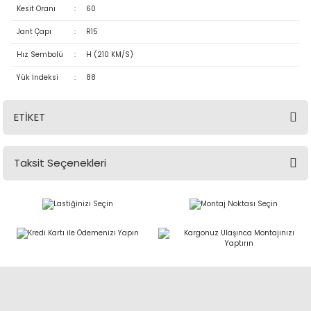
Kesit Oranı
:
60
Jant Çapı
:
R15
Hız Sembolü
:
H (210 KM/S)
Yük İndeksi
:
88
ETİKET
Taksit Seçenekleri