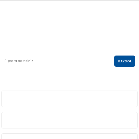
Abdulkadir Özcan Otomotiv A.Ş
AKO KULE, Söğütözü Mah.2178 Cad. No:6/16 Çankaya, ANKARA
0 850 285 63 85
satis@akolastik.com
E-POSTA LİSTESİ
KAYDOL
SOSYAL MEDYA
ÜYELİK
BİLGİ