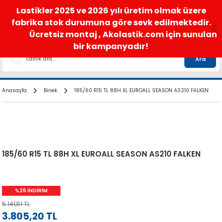
satis@akolastik.com
0 850 285 63 85
Lastikler 2025 ve 2026 yılı üretim olmak üzere
fabrika stok durumuna göre sevk edilmektedir.
Ücretsiz montaj , Akolastik.com için sunulan
bir kampanyadır!
Ara
Anasayfa
Binek
185/60 R15 TL 88H XL EUROALL SEASON AS210 FALKEN
185/60 R15 TL 88H XL EUROALL SEASON AS210 FALKEN
%26 İNDİRİM
5.141,51 TL
3.805,20 TL