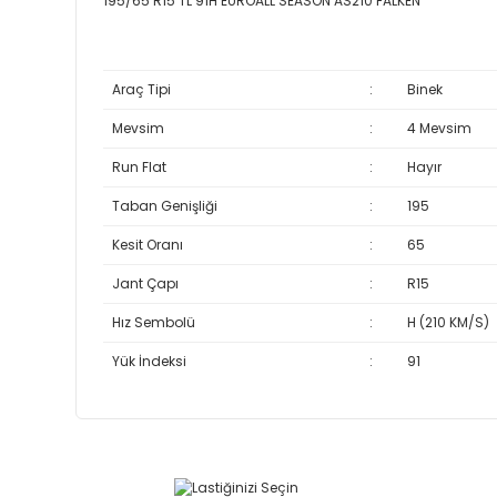
195/65 R15 TL 91H EUROALL SEASON AS210 FALKEN
Araç Tipi
:
Binek
Mevsim
:
4 Mevsim
Run Flat
:
Hayır
Taban Genişliği
:
195
Kesit Oranı
:
65
Jant Çapı
:
R15
Hız Sembolü
:
H (210 KM/S)
Yük İndeksi
:
91