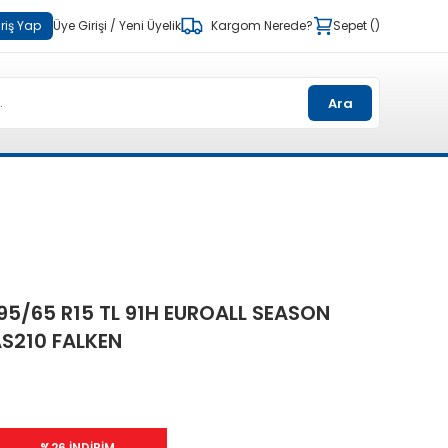
riş Yap
Üye Girişi
/
Yeni Üyelik
Kargom Nerede?
Sepet
Ara
95/65 R15 TL 91H EUROALL SEASON
S210 FALKEN
%26 İNDİRİM