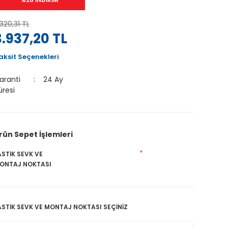
.320,31 TL
3.937,20 TL
aksit Seçenekleri
aranti
24 Ay
üresi
rün Sepet İşlemleri
*
ASTİK SEVK VE
ONTAJ NOKTASI
ASTİK SEVK VE MONTAJ NOKTASI SEÇİNİZ