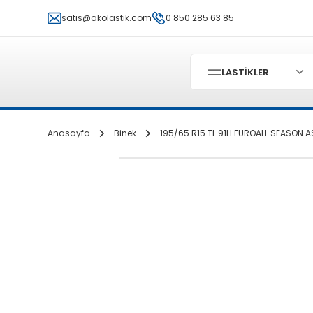
satis@akolastik.com
0 850 285 63 85
LASTİKLER
Anasayfa
Binek
195/65 R15 TL 91H EUROALL SEASON A