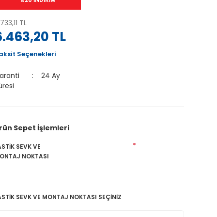
.733,11 TL
6.463,20 TL
aksit Seçenekleri
aranti
24 Ay
üresi
rün Sepet İşlemleri
*
ASTİK SEVK VE
ONTAJ NOKTASI
ASTİK SEVK VE MONTAJ NOKTASI SEÇİNİZ