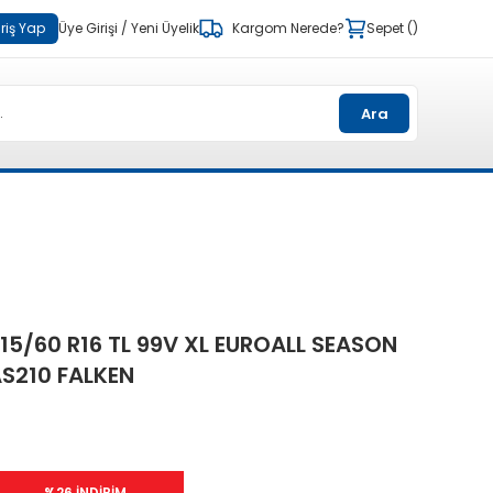
riş Yap
Üye Girişi
/
Yeni Üyelik
Kargom Nerede?
Sepet
Ara
15/60 R16 TL 99V XL EUROALL SEASON
S210 FALKEN
%26 İNDİRİM