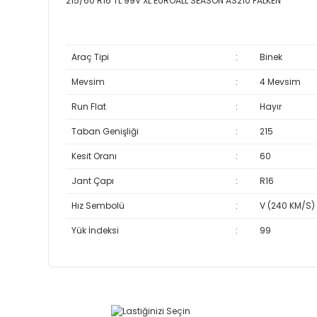
215/60 R16 TL 99V XL EUROALL SEASON AS210 FALKEN
Araç Tipi
:
Binek
Mevsim
:
4 Mevsim
Run Flat
:
Hayır
Taban Genişliği
:
215
Kesit Oranı
:
60
Jant Çapı
:
R16
Hız Sembolü
:
V (240 KM/S)
Yük İndeksi
:
99