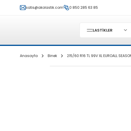
satis@akolastik.com
0 850 285 63 85
LASTİKLER
Anasayfa
Binek
215/60 R16 TL 99V XL EUROALL SEASO