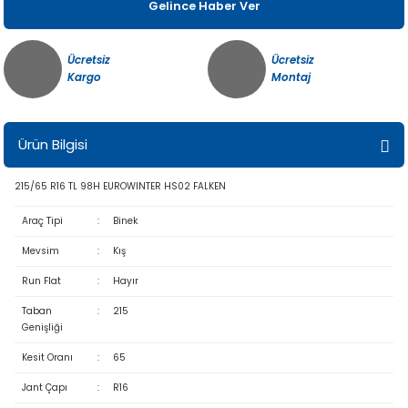
Gelince Haber Ver
Ücretsiz
Ücretsiz
Kargo
Montaj
Ürün Bilgisi
215/65 R16 TL 98H EUROWINTER HS02 FALKEN
Araç Tipi
:
Binek
Mevsim
:
Kış
Run Flat
:
Hayır
Taban
:
215
Genişliği
Kesit Oranı
:
65
Jant Çapı
:
R16