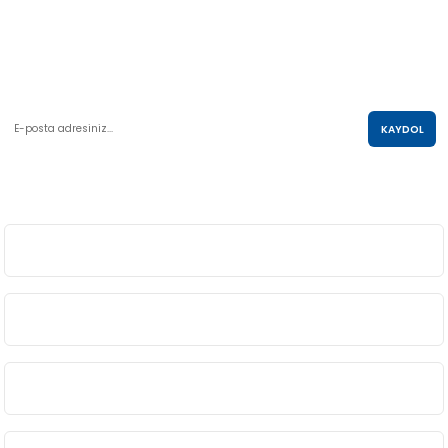
AKO KULE, Söğütözü Mah.2178 Cad. No:6/16 Çankaya, ANKARA
0 850 285 63 85
satis@akolastik.com
E-POSTA LİSTESİ
KAYDOL
SOSYAL MEDYA
ÜYELİK
BİLGİ
ALIŞVERİŞ