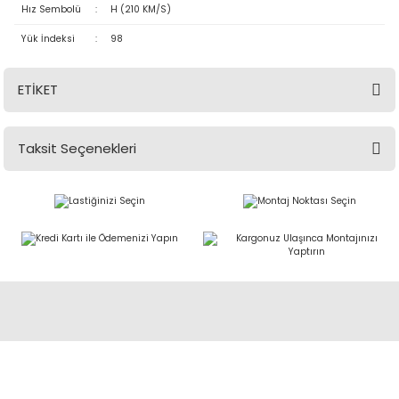
Hız Sembolü
:
H (210 KM/S)
Yük İndeksi
:
98
ETİKET
Taksit Seçenekleri
Abdulkadir Özcan Otomotiv A.Ş