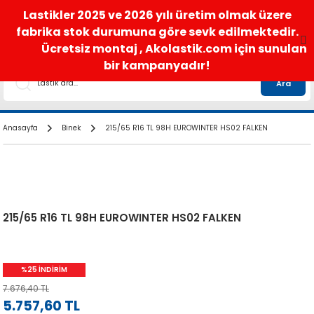
satis@akolastik.com
0 850 285 63 85
Lastikler 2025 ve 2026 yılı üretim olmak üzere
fabrika stok durumuna göre sevk edilmektedir.
Ücretsiz montaj , Akolastik.com için sunulan
bir kampanyadır!
Ara
Anasayfa
Binek
215/65 R16 TL 98H EUROWINTER HS02 FALKEN
215/65 R16 TL 98H EUROWINTER HS02 FALKEN
%25 İNDİRİM
7.676,40 TL
5.757,60 TL