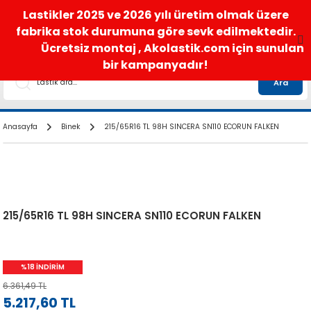
satis@akolastik.com
0 850 285 63 85
Lastikler 2025 ve 2026 yılı üretim olmak üzere
fabrika stok durumuna göre sevk edilmektedir.
Ücretsiz montaj , Akolastik.com için sunulan
bir kampanyadır!
Ara
Anasayfa
Binek
215/65R16 TL 98H SINCERA SN110 ECORUN FALKEN
215/65R16 TL 98H SINCERA SN110 ECORUN FALKEN
%18 İNDİRİM
6.361,49 TL
5.217,60 TL