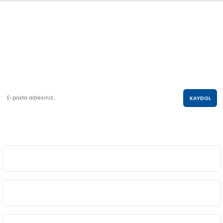
Abdulkadir Özcan Otomotiv A.Ş
AKO KULE, Söğütözü Mah.2178 Cad. No:6/16 Çankaya, ANKARA
0 850 285 63 85
satis@akolastik.com
E-POSTA LİSTESİ
KAYDOL
SOSYAL MEDYA
ÜYELİK
BİLGİ