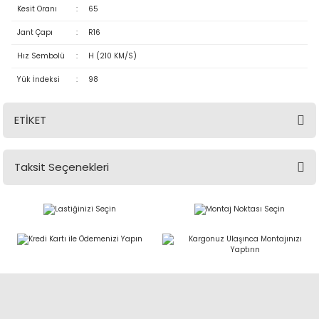
Kesit Oranı
:
65
Jant Çapı
:
R16
Hız Sembolü
:
H (210 KM/S)
Yük İndeksi
:
98
ETİKET
Taksit Seçenekleri