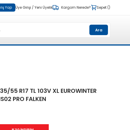
riş Yap
Üye Girişi
/
Yeni Üyelik
Kargom Nerede?
Sepet
Ara
35/55 R17 TL 103V XL EUROWINTER
S02 PRO FALKEN
%30 İNDİRİM