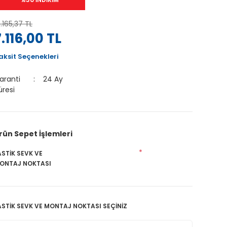
0.165,37 TL
7.116,00 TL
aksit Seçenekleri
aranti
24 Ay
üresi
rün Sepet İşlemleri
*
ASTİK SEVK VE
ONTAJ NOKTASI
ASTİK SEVK VE MONTAJ NOKTASI SEÇİNİZ