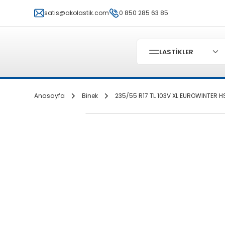
satis@akolastik.com
0 850 285 63 85
LASTİKLER
Anasayfa
Binek
235/55 R17 TL 103V XL EUROWINTER H