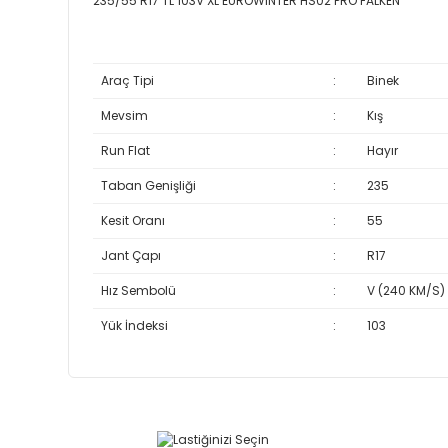
235/55 R17 TL 103V XL EUROWINTER HS02 PRO FALKEN
Araç Tipi
:
Binek
Mevsim
:
Kış
Run Flat
:
Hayır
Taban Genişliği
:
235
Kesit Oranı
:
55
Jant Çapı
:
R17
Hız Sembolü
:
V (240 KM/S)
Yük İndeksi
:
103